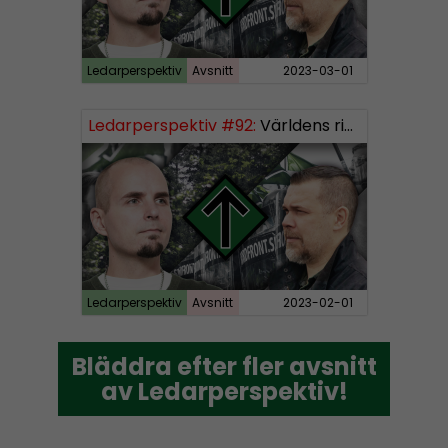
Ledarperspektiv
Avsnitt
2023-03-01
Ledarperspektiv #92:
Världens rikaste, vinster i välfärden och nazistiska lekfarbröder
Ledarperspektiv
Avsnitt
2023-02-01
Bläddra efter fler avsnitt
Bläddra efter fler avsnitt
av Ledarperspektiv!
av Ledarperspektiv!