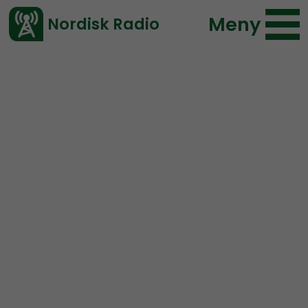
Meny
Nordisk Radio
Vårt senaste avsnitt!
Avsnitt
Ledarperspektiv
Nordisk Radio
2021-11-24 22:00
Ladda ned ⇓
</> embed
Ledarperspektiv #79:
Seger i valkampen,