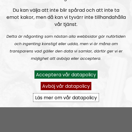
vi bara kan. Allt som framkommer i Ledarperspektiv
kan anses som sanktionerat av organisationen.
Du kan välja att inte blir spårad och att inte ta
emot kakor, men då kan vi tyvärr inte tillhandahålla
Kom gärna med tips på innehåll; ideologiska
vår tjänst.
funderingar och/eller personliga frågor till Lindberg.
ledarperspektiv@nordiskradio.se
.
Detta är någonting som nästan alla webbsidor gör nuförtiden
och ingenting konstigt eller udda, men vi är måna om
Prenumerera på Ledarperspektiv med
RSS
transparens vad gäller den data vi samlar, därför ger vi er
möjlighet att avböja eller acceptera.
RSS:
https://nordiskradio.se/?format=mp3-
rss&show=ledarperspektiv
Acceptera vår datapolicy
Avböj vår datapolicy
Ledarperspektiv #96:
Based eller woke? Cancel-kultur, vänsterextremister och lite terror
Läs mer om vår datapolicy