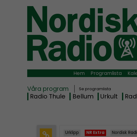
Hem
Programlista
Kal
Våra program
Se programlista
Radio Thule
Bellum
Urkult
Rad
Urklipp
NR Extra
Nordisk Rad