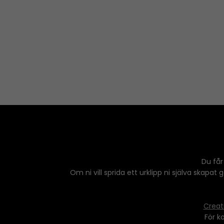
l
D
a
o
y
w
e
n
r
A
r
r
o
w
k
e
y
s
Du får
t
Om ni vill sprida ett urklipp ni själva skapat
o
i
n
Creat
c
För k