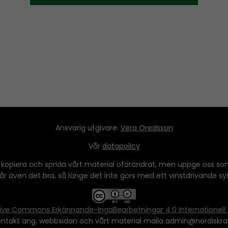
l
D
e
o
a
o
y
y
l
w
s
e
n
u
t
r
A
m
o
r
e
i
r
.
n
o
c
w
r
k
e
Ansvarig utgivare:
Vera Oredsson
e
a
y
Vår
datapolicy
s
s
e
 kopiera och sprida vårt material oförändrat, men uppge oss som
t
 går även det bra, så länge det inte görs med ett vinstdrivande syfte
o
o
r
i
d
n
ive Commons Erkännande-IngaBearbetningar 4.0 Internationell 
e
c
ontakt ang. webbsidan och vårt material maila admin@nordiskra
c