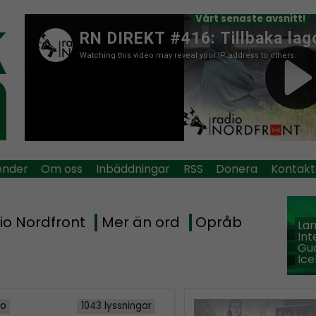
Vårt senaste avsnitt!
ender
Om oss
Inbäddningar
RSS
Donera
Kontakt
io Nordfront
Mer än ord
Opråb
La
Int
Guð
Ice
io
1043 lyssningar