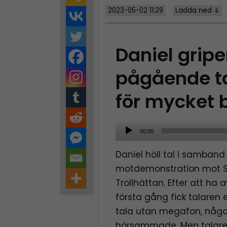
2023-05-02 11:29
Ladda ned ⇓
Daniel grip
pågående t
för mycket 
A
00:00
u
Daniel höll tal i samban
d
motdemonstration mot S
i
Trollhättan. Efter att ha a
o
första gång fick talare
P
tala utan megafon, någo
l
hörsammade. Men talare
a