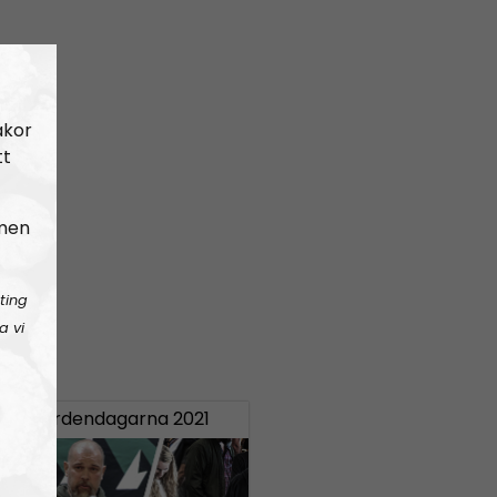
akor
tt
 men
ting
a vi
RA:
Nordendagarna 2021