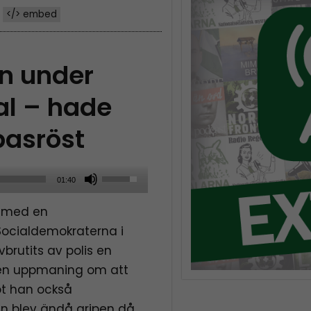
</> embed
en under
al – hade
basröst
U
01:40
s
d med en
e
ocialdemokraterna i
U
vbrutits av polis en
p
n en uppmaning om att
/
t han också
D
n blev ändå gripen då
o