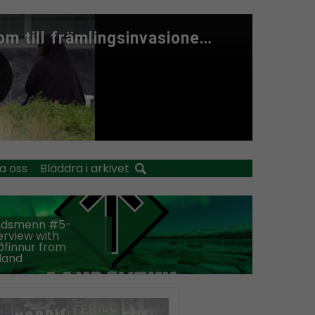
a oss
Bläddra i arkivet
ndsmenn #5-
erview with
finnur from
land