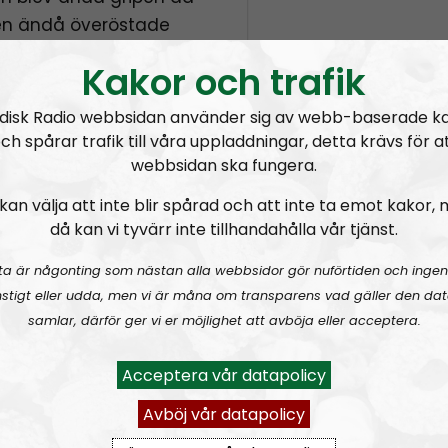
sen ändå överöstade
w
te.
n
Kakor och trafik
A
kejen Peter Hultqvist
r
disk Radio webbsidan använder sig av webb-baserade k
riktat mot. Till TTela
ch spårar trafik till våra uppladdningar, detta krävs för a
r
an blev störd av Daniels
webbsidan ska fungera.
o
a i sitt tal, vilket kan
w
kan välja att inte blir spårad och att inte ta emot kakor,
av en gammal suput.
k
då kan vi tyvärr inte tillhandahålla vår tjänst.
tt Hitler tog sit liv i
e
s han upprepat
ta är någonting som nästan alla webbsidor gör nuförtiden och ingen
y
re.
stigt eller udda, men vi är måna om transparens vad gäller den dat
s
samlar, därför ger vi er möjlighet att avböja eller acceptera.
t
o
Acceptera vår datapolicy
Nyhetssnack #1: Om snippa-domen
Radiodokumentären
NR EXT
i
Nordendagarna 2021 – ett utdrag
Avböj vår datapolicy
n
c