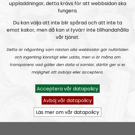
o
o
uppladdningar, detta krävs för att webbsidan ska
Se fler urklipp
P
P
fungera.
l
l
a
a
Du kan välja att inte blir spårad och att inte ta
Tidigare
y
y
Bläddra i arkivet
emot kakor, men då kan vi tyvärr inte tillhandahålla
e
e
vår tjänst.
r
r
MER ÄN ORD.
Ikväll,
MÄO#324
Lilla Mer än ord – Nordendagarna & dans i skogen
med start 19:00, så
fortsätter
Detta är någonting som nästan alla webbsidor gör nuförtiden
sommarlovsradion
och ingenting konstigt eller udda, men vi är måna om
med några
ungdomliga
transparens vad gäller den data vi samlar, därför ger vi er
aktivister.
möjlighet att avböja eller acceptera.
Acceptera vår datapolicy
Mer än ord
Avsnitt
2026-07-27
Avböj vår datapolicy
MER ÄN ORD.
Ikväll,
MÄO#323
Lilla Mer än ord – Rättsväsendet & politiska fångar
med start 19:00, så
Läs mer om vår datapolicy
fortsätter
sommarlovsradion
med några
ungdomliga
aktivister.