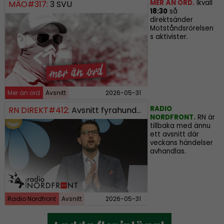
MER ÄN ORD.
Ikväll
MÄO#317:
3 SVU
18:30
så
direktsänder
Motståndsrörelsen
s aktivister.
Mer än ord
Avsnitt
2026-05-31
RADIO
RN DIREKT#412:
Avsnitt fyrahundratolv SWISH: 0700738064
NORDFRONT.
RN är
tillbaka med ännu
ett avsnitt där
veckans händelser
avhandlas.
Radio Nordfront
Avsnitt
2026-05-31