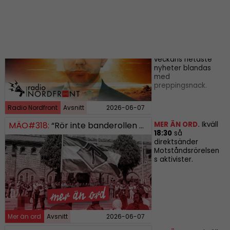
RADIO
RN DIREKT#413:
Prepping inför tredje världskriget
NORDFRONT.
Radio
Nordfront är
tillbaka med ännu
ett avsnitt där
veckans hetaste
nyheter blandas
med
preppingsnack.
Radio Nordfront
Avsnitt
2026-06-07
MER ÄN ORD.
Ikväll
MÄO#318:
“Rör inte banderollen eller flaggan…”
18:30
så
direktsänder
Motståndsrörelsen
s aktivister.
Mer än ord
Avsnitt
2026-06-07