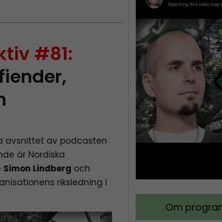
tiv #81:
iender,
h
a avsnittet av podcasten
nde är Nordiska
e
Simon Lindberg
och
anisationens riksledning i
Om program