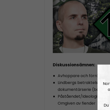
Diskussionsämnen:
Avhoppare och förrädare
Lindbergs betraktelse: Om 
Nor
o
dokumentärserie (bakom k
Påståendet/Ideologisk/takti
Omgiven av fiender
Du 