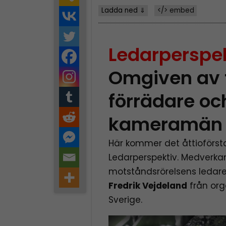
Ladda ned ⇓
</> embed
Ledarperspek
Omgiven av f
förrädare oc
kameramän
Här kommer det åttioförst
Ledarperspektiv. Medverka
motståndsrörelsens ledar
Fredrik Vejdeland
från org
Sverige.