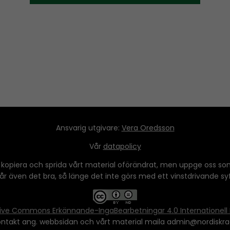
Ansvarig utgivare:
Vera Oredsson
Vår
datapolicy
 kopiera och sprida vårt material oförändrat, men uppge oss som
 går även det bra, så länge det inte görs med ett vinstdrivande syfte
ive Commons Erkännande-IngaBearbetningar 4.0 Internationell 
ontakt ang. webbsidan och vårt material maila admin@nordiskra