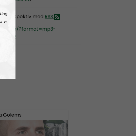
ting
darperspektiv med
RSS
a vi
kradio.se/?format=mp3-
pektiv
iga Golems