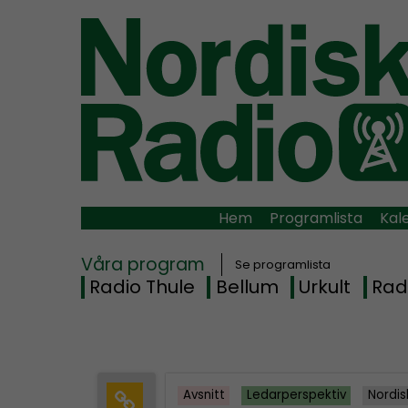
Hem
Programlista
Kal
Våra program
Se programlista
Radio Thule
Bellum
Urkult
Rad
Avsnitt
Ledarperspektiv
Nordis