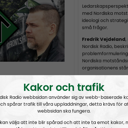
Ledarskapsperspekti
med Nordiska motst
ideologi och strateg
små frågor.
Fredrik Vejdeland
,
Nordisk Radio, beskr
problemformulerin
Nordiska motståndsr
organisationens stå
Ledarperspektiv syfta
Kakor och trafik
förklara organisatio
vi bara kan. Allt s
hur det är att medverka i en
disk Radio webbsidan använder sig av webb-baserade k
kan anses som sankt
ch spårar trafik till våra uppladdningar, detta krävs för a
ulisserna)
webbsidan ska fungera.
sk/filosofisk fråga:
Kom gärna med tips p
funderingar och/eller
kan välja att inte blir spårad och att inte ta emot kakor,
ledarperspektiv@nor