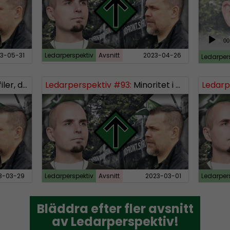
A
00
u
3-05-31
Ledarperspektiv
Avsnitt
2023-04-26
Ledarper
d
i
raff och populism
Ledarperspektiv #93:
Minoritet i vårt eget land och den största, bästa och vackraste organisationen
Ledarp
o
P
l
a
y
e
r
3-03-29
Ledarperspektiv
Avsnitt
2023-03-01
Ledarper
Bläddra efter fler avsnitt
Bläddra efter fler avsnitt
av Ledarperspektiv!
av Ledarperspektiv!