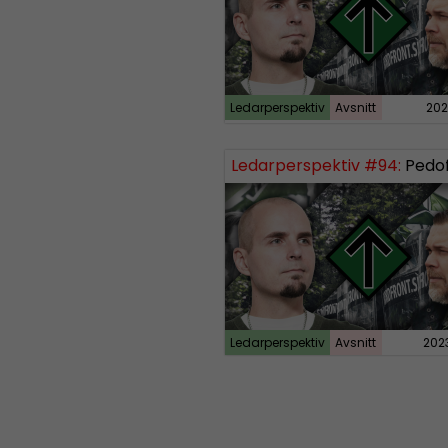
Ledarperspektiv
Avsnitt
202
Ledarperspektiv #94:
Pedofiler, dödsst
Ledarperspektiv
Avsnitt
202