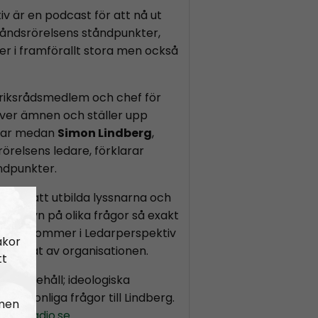
v är en podcast för att nå ut
åndsrörelsens ståndpunkter,
ier i framförallt stora men också
 riksrådsmedlem och chef för
iver ämnen och ställer upp
gar medan
Simon Lindberg
,
örelsens ledare, förklarar
ndpunkter.
r till att utbilda lyssnarna och
nens syn på olika frågor så exakt
om framkommer i Ledarperspektiv
akor
ionerat av organisationen.
tt
å innehåll; ideologiska
 personliga frågor till Lindberg.
 men
diskradio.se
.