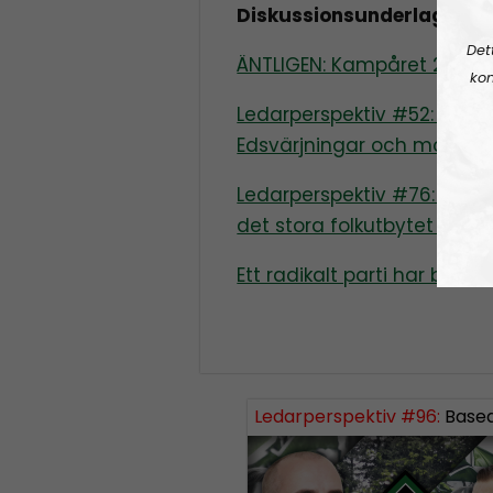
Diskussionsunderlag:
Det
ÄNTLIGEN: Kampåret 2021 
kon
Ledarperspektiv #52: Vår ä
Edsvärjningar och moral
Ledarperspektiv #76: Barn s
det stora folkutbytet och 
Ett radikalt parti har bildat
Ledarperspektiv #96:
Based eller woke? Cancel-kultur, vä