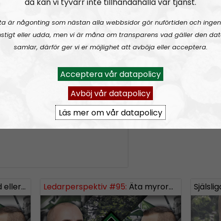
då kan vi tyvärr inte tillhandahålla vår tjänst.
ta är någonting som nästan alla webbsidor gör nuförtiden och ingen
Prenumerera på Le
är sammanställt
stigt eller udda, men vi är måna om transparens vad gäller den dat
RSS:
https://nordis
samlar, därför ger vi er möjlighet att avböja eller acceptera.
ra heter trohet!
rss&show=ledarpers
Acceptera vår datapolicy
om biologisk krigföring –
Avböj vår datapolicy
föräldraskap
Läs mer om vår datapolicy
s i Finland
nsterextremister och lite terror
Ledarperspektiv #95:
Äta myror?! Livsmedel – inflation och produktion
Själsl