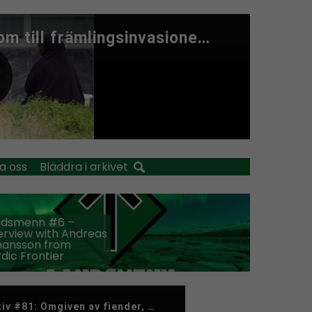
a oss
Bläddra i arkivet
ndsmenn #6 –
erview with Andreas
hansson from
dic Frontier