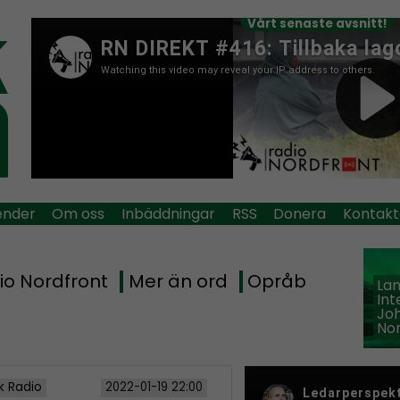
Vårt senaste avsnitt!
ender
Om oss
Inbäddningar
RSS
Donera
Kontakt
io Nordfront
Mer än ord
Opråb
La
Int
Jo
Nor
k Radio
2022-01-19 22:00