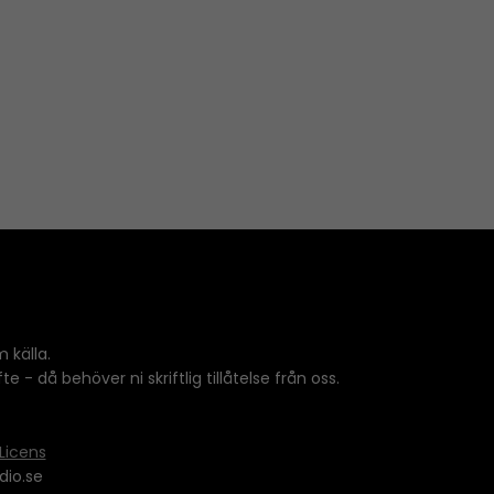
e
y
s
t
o
i
n
c
r
e
a
s
 källa.
e
 - då behöver ni skriftlig tillåtelse från oss.
o
r
d
Licens
e
dio.se
c