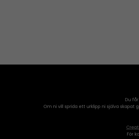
Du får
Om ni vill sprida ett urklipp ni själva skapat
Creat
För k