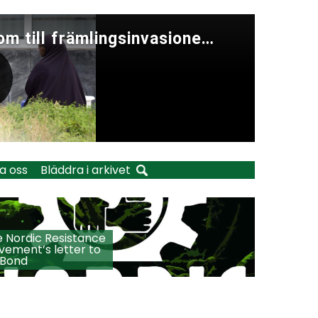
a oss
Bläddra i arkivet
 Nordic Resistance
ement’s letter to
 Bond