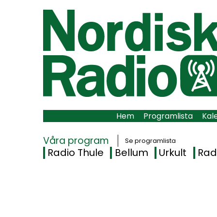
Hem
Programlista
Kal
Våra program
Se programlista
Radio Thule
Bellum
Urkult
Rad