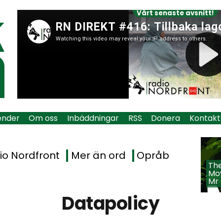
Vårt senaste avsnitt!
ender
Om oss
Inbäddningar
RSS
Donera
Kontakt
io Nordfront
Mer än ord
Opråb
The
Mov
Mr
Datapolicy