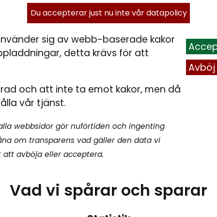
Du accepterar just nu inte vår datapolicy
använder sig av webb-baserade kakor
Accep
uppladdningar, detta krävs för att
Avböj
pårad och att inte ta emot kakor, men då
ålla vår tjänst.
lla webbsidor gör nuförtiden och ingenting
måna om transparens vad gäller den data vi
t att avböja eller acceptera.
Vad vi spårar och sparar