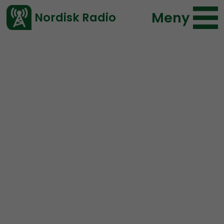
Meny
Nordisk Radio
Vårt senaste avsnitt!
Inbäddningar
Vill du kunna länka till vårat material på ett snyggare
sätt än med en enkel länk? Driver du en blogg eller en
nyhetssida? Då kan du med hjälp av dessa
inbäddningar länka till vårt material på ett rikare sätt
än en enkel länk!
Här har du ett exempel på hur ett inbäddat urklipp