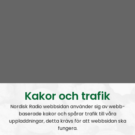
Inbäddningar passar in sig automatiskt efter sidans
storlek till bästa förmåga, i rutan nedanför kan du leka
lite med olika storlekar för att se om du tror att den
skulle kunna passa på din blogg.(Höjden på
inbäddningen bestäms automatiskt när sidan laddas)
Kakor och trafik
Nordisk Radio webbsidan använder sig av webb-
baserade kakor och spårar trafik till våra
uppladdningar, detta krävs för att webbsidan ska
fungera.