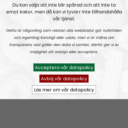
Du kan välja att inte blir spårad och att inte ta
emot kakor, men då kan vi tyvärr inte tillhandahålla
vår tjänst.
Detta är någonting som nästan alla webbsidor gör nuförtiden
och ingenting konstigt eller udda, men vi är måna om
transparens vad gäller den data vi samlar, därför ger vi er
möjlighet att avböja eller acceptera.
Acceptera vår datapolicy
Avböj vår datapolicy
Läs mer om vår datapolicy
För utvecklare
Det första skriptet som finns i inbäddningen behöver
endast laddas en gång per sida, om ni länkar till våra
urklipp eller inlägg ofta kan ni lägga detta skript i er
header/footer och underlätta för webbläsare att