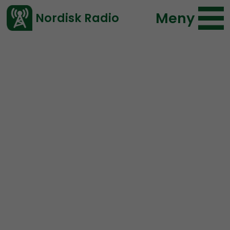
Meny
Nordisk Radio
Vårt senaste avsnitt!
Avsnitt
Ledarperspektiv
Nordisk Radio
2023-02-01 22:00
Ladda ned ⇓
</> embed
Ledarperspektiv #92:
Världens rikaste, vinster i