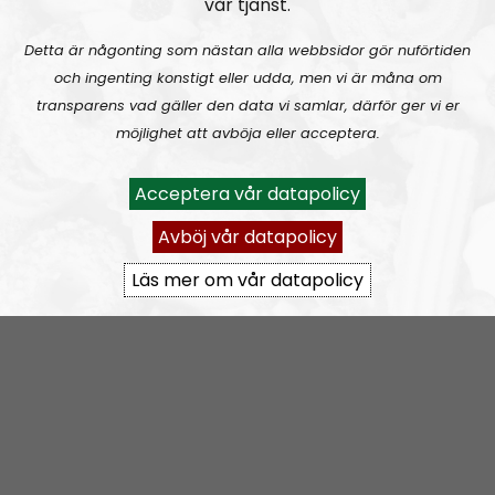
vår tjänst.
Prenumerera på Ledarperspektiv med
RSS
Detta är någonting som nästan alla webbsidor gör nuförtiden
RSS:
https://nordiskradio.se/?format=mp3-
och ingenting konstigt eller udda, men vi är måna om
rss&show=ledarperspektiv
transparens vad gäller den data vi samlar, därför ger vi er
möjlighet att avböja eller acceptera.
Ledarperspektiv #96:
Based eller woke? Cancel-kultur, vänsterextremister och lite terror
Acceptera vår datapolicy
Avböj vår datapolicy
Läs mer om vår datapolicy
Ledarperspektiv
Avsnitt
2023-05-31
Ledarperspektiv #95:
Äta myror?! Livsmedel – inflation och produktion