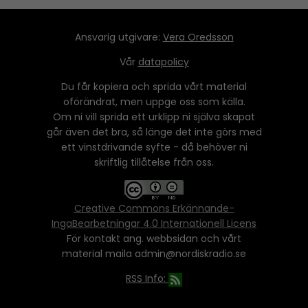
Ansvarig utgivare:
Vera Oredsson
Vår
datapolicy
Du får kopiera och sprida vårt material
oförändrat, men uppge oss som källa.
Om ni vill sprida ett urklipp ni själva skapat
går även det bra, så länge det inte görs med
ett vinstdrivande syfte - då behöver ni
skriftlig tillåtelse från oss.
Creative Commons Erkännande-
IngaBearbetningar 4.0 Internationell Licens
För kontakt ang. webbsidan och vårt
material maila admin@nordiskradio.se
RSS Info: