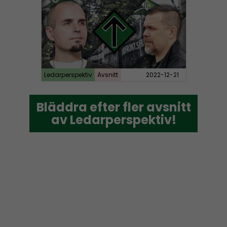
Ledarperspektiv
Avsnitt
2022-12-21
Bläddra efter fler avsnitt
Bläddra efter fler avsnitt
av Ledarperspektiv!
av Ledarperspektiv!