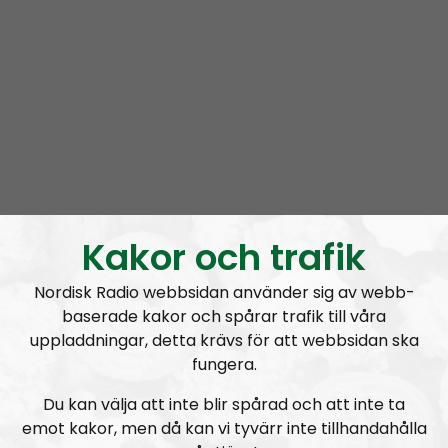
med Nordiska motståndsrörelsens ståndpunkter,
ideologi och strategier i framförallt stora men också
små frågor.
Fredrik Vejdeland
, riksrådsmedlem och chef för
Nordisk Radio, beskriver ämnen och ställer upp
problemformuleringar medan
Simon Lindberg
,
Nordiska motståndsrörelsens ledare, förklarar
organisationens ståndpunkter.
Kakor och trafik
Ledarperspektiv syftar till att utbilda lyssnarna och
förklara organisationens syn på olika frågor så exakt
Nordisk Radio webbsidan använder sig av webb-
vi bara kan. Allt som framkommer i Ledarperspektiv
baserade kakor och spårar trafik till våra
kan anses som sanktionerat av organisationen.
uppladdningar, detta krävs för att webbsidan ska
Kom gärna med tips på innehåll; ideologiska
fungera.
funderingar och/eller personliga frågor till Lindberg.
Du kan välja att inte blir spårad och att inte ta
ledarperspektiv@nordiskradio.se
.
emot kakor, men då kan vi tyvärr inte tillhandahålla