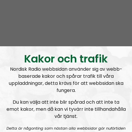
Kakor och trafik
Nordisk Radio webbsidan använder sig av webb-
baserade kakor och spårar trafik till våra
uppladdningar, detta krävs för att webbsidan ska
RSS:
https://nordiskradio.se/?format=mp3-
fungera.
rss&show=ledarperspektiv
Du kan välja att inte blir spårad och att inte ta
Nordiska motståndsrörelsens
officiella
emot kakor, men då kan vi tyvärr inte tillhandahålla
ideologiska podd
vår tjänst.
Där organisationens ståndpunkter och ideologi
förmedlas.
Detta är någonting som nästan alla webbsidor gör nuförtiden