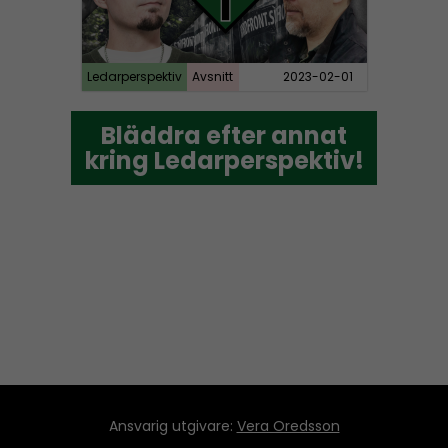
Ledarperspektiv
Avsnitt
2023-02-01
Bläddra efter annat
Bläddra efter annat
kring Ledarperspektiv!
kring Ledarperspektiv!
Ansvarig utgivare:
Vera Oredsson