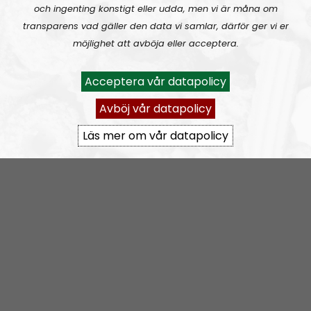
och ingenting konstigt eller udda, men vi är måna om
Sänder ett program varannan
transparens vad gäller den data vi samlar, därför ger vi er
onsdag på jämna veckor kl
möjlighet att avböja eller acceptera.
22:00
I programmet deltar ledaren
Acceptera vår datapolicy
för Nordiska
motståndsrörelsen,
Simon
Avböj vår datapolicy
Lindberg
, och förmedlar
Läs mer om vår datapolicy
organisationens ståndpunkter
och ideologi.
(bild 1)
Programledare är
Fredrik
Vejdeland
, som dessutom är chef för
Nordisk
Radio
(bild 2)
Ideologiska ämnen, organisationens
världsåskådning & officiella ståndpunkter.
Intervjuer och insikter i Simon Lindbergs liv och
personliga tankar.
Epost: