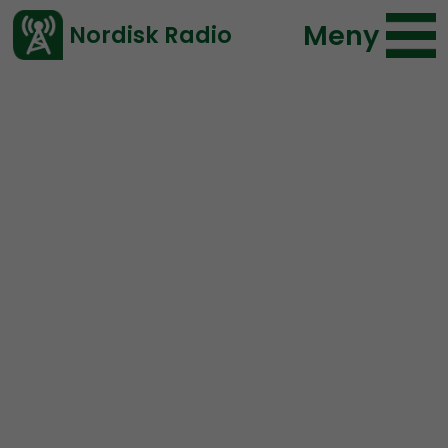
Meny
Nordisk Radio
Vårt senaste avsnitt!
Ledarperspektiv
Nordisk nationalsocialism för 2000-talet.
Ledarperspektiv är
Nordiska motståndsrörelsens