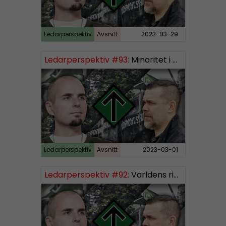
Ledarperspektiv
Avsnitt
2023-03-29
Ledarperspektiv #93:
Minoritet i vårt eget land och den största, bästa och vackraste organisationen
Ledarperspektiv
Avsnitt
2023-03-01
Ledarperspektiv #92:
Världens rikaste, vinster i välfärden och nazistiska lekfarbröder