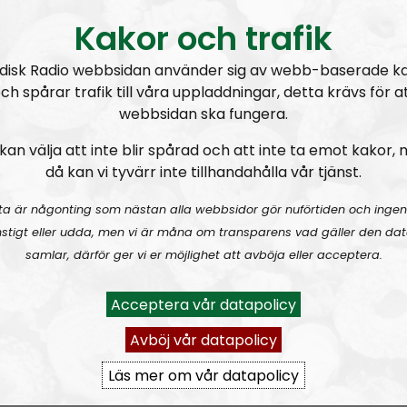
st. Vi erbjuder ett brett spektrum av program för att kun
Kakor och trafik
ernativ till det rådande systemets radiokanaler. Om aktör
 fungerar Nordisk Radio åt det helt motsatta hållet.
disk Radio webbsidan använder sig av webb-baserade k
ch spårar trafik till våra uppladdningar, detta krävs för a
på och verkar för den nordiska enighetstanken. Vi har för 
webbsidan ska fungera.
ltur, aktivism och annat från hela Norden. Dessutom kom
kan välja att inte blir spårad och att inte ta emot kakor,
I nuläget sänder vi det danska programmet
Opråb
och de
då kan vi tyvärr inte tillhandahålla vår tjänst.
n alla nordiska länder.
ta är någonting som nästan alla webbsidor gör nuförtiden och ingen
l
radioverksamhet. Vi ser inte att man måste tillhöra någo
stigt eller udda, men vi är måna om transparens vad gäller den dat
vudsaken är att man följer våra riktlinjer. Nordisk Radio ri
samlar, därför ger vi er möjlighet att avböja eller acceptera.
a.
Acceptera vår datapolicy
xlind
som tog över posten våren 2024 och sedan 2017 är c
Avböj vår datapolicy
Läs mer om vår datapolicy