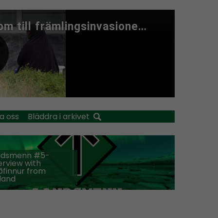
a oss
Bläddra i arkivet
ndsmenn #5-
erview with
finnur from
land