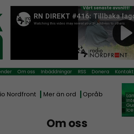
Vårt senaste avsnitt!
ender
Om oss
Inbäddningar
RSS
Donera
Kontakt
io Nordfront
Mer än ord
Opråb
La
Int
Guð
Ice
Om oss