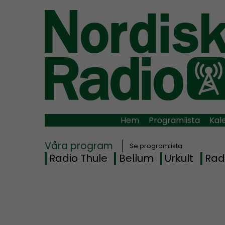
Hem
Programlista
Kal
Våra program
Se programlista
Radio Thule
Bellum
Urkult
Rad