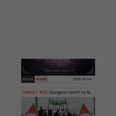
Urkult
Avsnitt
2025-12-31
URKULT #23:
Tidig svensk Svartmetall
Urkult
Avsnitt
2025-12-04
URKULT #22:
Dungeon Synth vs Noise