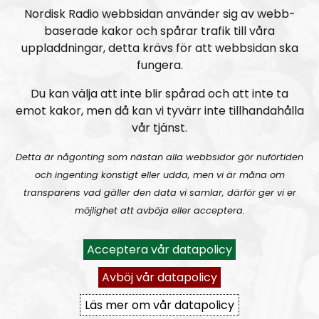
Nordisk Radio webbsidan använder sig av webb-
och recensioner.
baserade kakor och spårar trafik till våra
Men framförallt kommer varje avsnitt att innehålla
uppladdningar, detta krävs för att webbsidan ska
fungera.
mycket musik, för det är ju trots allt en musikpodd
det handlar om.
Du kan välja att inte blir spårad och att inte ta
emot kakor, men då kan vi tyvärr inte tillhandahålla
vår tjänst.
Detta är någonting som nästan alla webbsidor gör nuförtiden
och ingenting konstigt eller udda, men vi är måna om
transparens vad gäller den data vi samlar, därför ger vi er
möjlighet att avböja eller acceptera.
Acceptera vår datapolicy
Avböj vår datapolicy
Läs mer om vår datapolicy