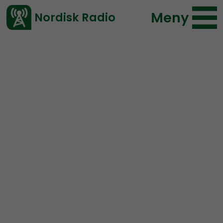
Meny
Nordisk Radio
Vårt senaste avsnitt!
Urkult – Nordisk Radios
musikpodd