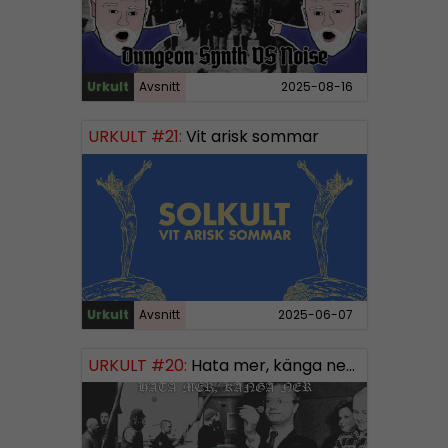
Urkult
Avsnitt
2025-08-16
URKULT #21:
Vit arisk sommar
Urkult
Avsnitt
2025-06-07
URKULT #20:
Hata mer, känga ner – Svensk “vit makt”-musik