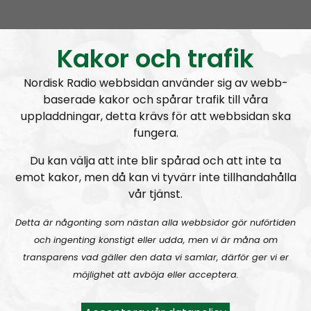
NORDIC FRONTIER #283:
Warren Balogh of Warstrike
Kakor och trafik
Nordisk Radio webbsidan använder sig av webb-
baserade kakor och spårar trafik till våra
uppladdningar, detta krävs för att webbsidan ska
fungera.
Nordic Frontier
Avsnitt
2024-06-10
Du kan välja att inte blir spårad och att inte ta
emot kakor, men då kan vi tyvärr inte tillhandahålla
NORDIC FRONTIER #282:
Tuukka Kuru of Sinimusta Liike
vår tjänst.
Detta är någonting som nästan alla webbsidor gör nuförtiden
och ingenting konstigt eller udda, men vi är måna om
transparens vad gäller den data vi samlar, därför ger vi er
möjlighet att avböja eller acceptera.