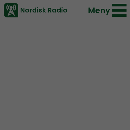
Meny
Nordisk Radio
Vårt senaste avsnitt!
Urklipp
Nordic Frontier
Nordisk Radio
960 lyssningar
2023-01-30 20:06
Ladda ned ⇓
</> embed
Rap music in NJP:s car?!?