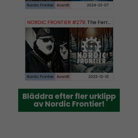
Nordic Frontier
Avsnitt
2024-01-07
NORDIC FRONTIER #279:
The Ferryman’s Toll
Nordic Frontier
Avsnitt
2023-12-10
Bläddra efter fler urklipp
Bläddra efter fler urklipp
av Nordic Frontier!
av Nordic Frontier!