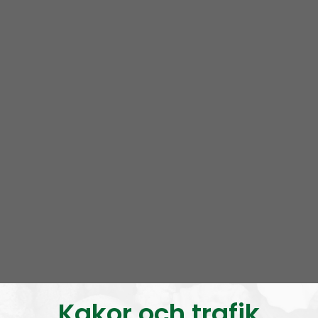
Om programmet Ledarperspektiv
Ledarskapsperspektiv är en podcast för att nå ut
med Nordiska motståndsrörelsens ståndpunkter,
ideologi och strategier i framförallt stora men också
Kakor och trafik
små frågor.