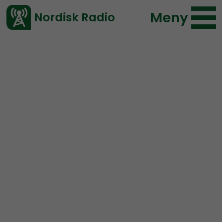
Meny
Nordisk Radio
Vårt senaste avsnitt!
Avsnitt
Ledarperspektiv
Nordisk Radio
2023-03-01 22:00
Ladda ned ⇓
</> embed
Ledarperspektiv #93:
Minoritet i vårt eget land