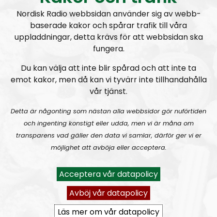
Fredrik Vejdeland
, riksrådsmedlem och chef för
Nordisk Radio webbsidan använder sig av webb-
Nordisk Radio, beskriver ämnen och ställer upp
baserade kakor och spårar trafik till våra
problemformuleringar medan
Simon Lindberg
,
uppladdningar, detta krävs för att webbsidan ska
Nordiska motståndsrörelsens ledare, förklarar
fungera.
organisationens ståndpunkter.
Du kan välja att inte blir spårad och att inte ta
emot kakor, men då kan vi tyvärr inte tillhandahålla
Ledarperspektiv syftar till att utbilda lyssnarna och
vår tjänst.
förklara organisationens syn på olika frågor så exakt
vi bara kan. Allt som framkommer i Ledarperspektiv
Detta är någonting som nästan alla webbsidor gör nuförtiden
kan anses som sanktionerat av organisationen.
och ingenting konstigt eller udda, men vi är måna om
Kom gärna med tips på innehåll; ideologiska
transparens vad gäller den data vi samlar, därför ger vi er
funderingar och/eller personliga frågor till Lindberg.
möjlighet att avböja eller acceptera.
ledarperspektiv@nordiskradio.se
.
Acceptera vår datapolicy
Prenumerera på Ledarperspektiv med
RSS
Avböj vår datapolicy
RSS:
https://nordiskradio.se/?format=mp3-
Läs mer om vår datapolicy