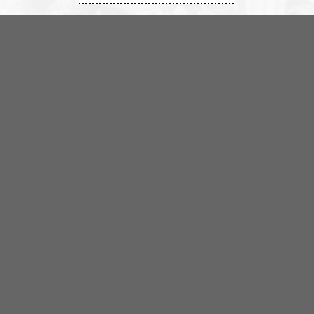
rss&show=ledarperspektiv
Ledarperspektiv #96:
Based eller woke? Cancel-kultur, vänsterextremister och lite terror
Ledarperspektiv
Avsnitt
2023-05-31
Ledarperspektiv #95:
Äta myror?! Livsmedel – inflation och produktion