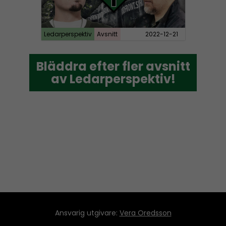
Ledarperspektiv
Avsnitt
2022-12-21
Bläddra efter fler avsnitt
Bläddra efter fler avsnitt
av Ledarperspektiv!
av Ledarperspektiv!
Ansvarig utgivare:
Vera Oredsson