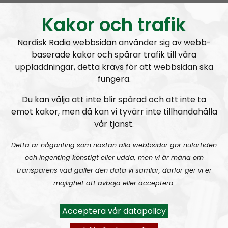
kosmos. Vi kommer att försöka belysa de inre krafter
Kakor och trafik
och idéer som drev arierna till att skapa de mest
upplysta kulturerna genom historien. Vi kommer att
Nordisk Radio webbsidan använder sig av webb-
söka vårt förfäders arv bortom monument, krig och
baserade kakor och spårar trafik till våra
historia samt undersöka deras konst, symboler,
uppladdningar, detta krävs för att webbsidan ska
legender och traditioner för att kunna förstå den
fungera.
äkta ariska själen i vår blodslinje.
Du kan välja att inte blir spårad och att inte ta
emot kakor, men då kan vi tyvärr inte tillhandahålla
vår tjänst.
Detta är någonting som nästan alla webbsidor gör nuförtiden
och ingenting konstigt eller udda, men vi är måna om
transparens vad gäller den data vi samlar, därför ger vi er
möjlighet att avböja eller acceptera.
Acceptera vår datapolicy