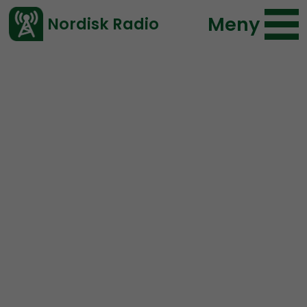
Meny
Nordisk Radio
Vårt senaste avsnitt!
Avsnitt
Aristogenesis
Peter
2021-04-08 19:14
Ladda ned ⇓
</> embed
ARISTOGENESIS #6 P2:
Origin Myths – The