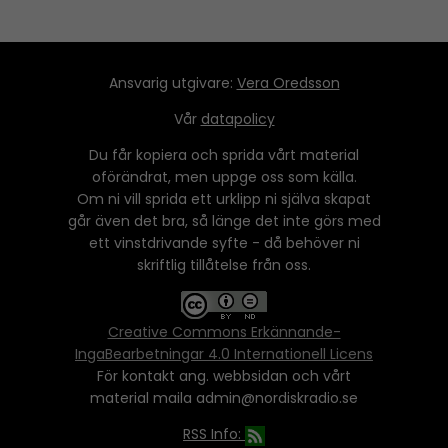
Ansvarig utgivare:
Vera Oredsson
Vår
datapolicy
Du får kopiera och sprida vårt material
oförändrat, men uppge oss som källa.
Om ni vill sprida ett urklipp ni själva skapat
går även det bra, så länge det inte görs med
ett vinstdrivande syfte - då behöver ni
skriftlig tillåtelse från oss.
Creative Commons Erkännande-
IngaBearbetningar 4.0 Internationell Licens
För kontakt ang. webbsidan och vårt
material maila admin@nordiskradio.se
RSS Info: