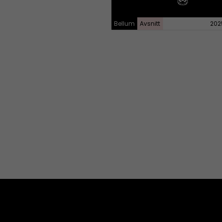
Bellum
Avsnitt
202