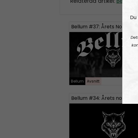
Relaterad artikel:
Besök p
y
e
Du 
r
Bellum #37: Årets Nordman
Det
kon
Bellum
Avsnitt
202
Bellum #34: Årets nordman