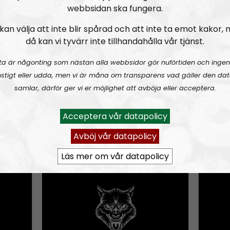
å nytt nationellt gym
webbsidan ska fungera.
w
kan välja att inte blir spårad och att inte ta emot kakor,
n
då kan vi tyvärr inte tillhandahålla vår tjänst.
A
 2026
Bellum #36: En hård vandring och fystester
r
ta är någonting som nästan alla webbsidor gör nuförtiden och ingen
r
stigt eller udda, men vi är måna om transparens vad gäller den dat
o
samlar, därför ger vi er möjlighet att avböja eller acceptera.
w
k
Acceptera vår datapolicy
e
Avböj vår datapolicy
6-08-01
Bellum
Avsnitt
2025-10-11
Bellum
y
Läs mer om vår datapolicy
s
 2025
Bellum #33: Boxning, bantning och ny medarbetare
t
o
i
n
c