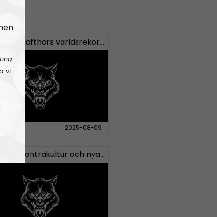
 men
Bellum #35: Hafthors världsrekord och Bellumbutik.se
ting
a vi
Avsnitt
2025-08-09
Bellum #32: Kontrakultur och nya Bellum-produkter