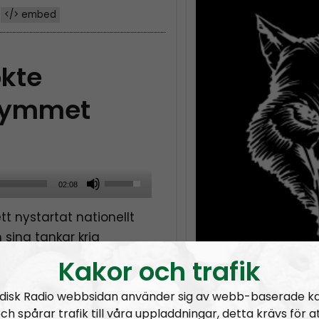
</> embed
kte
 gymmet
U
02:08
s
t nystartat nationellt
e
sina tankar krig
U
p
Kakor och trafik
/
på Gym XIV
disk Radio webbsidan använder sig av webb-baserade k
D
ch spårar trafik till våra uppladdningar, detta krävs för a
o