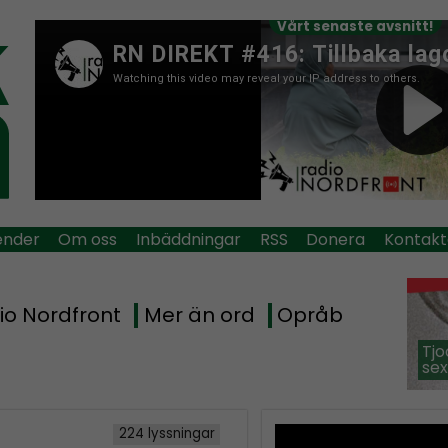
Vårt senaste avsnitt!
ender
Om oss
Inbäddningar
RSS
Donera
Kontakt
io Nordfront
Mer än ord
Opråb
Tjo
sex
224 lyssningar