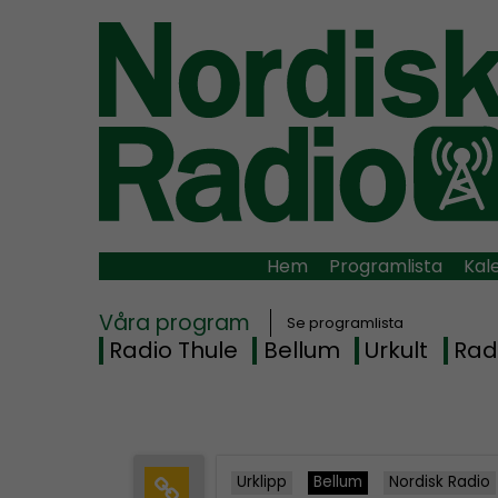
Hem
Programlista
Kal
Våra program
Se programlista
Radio Thule
Bellum
Urkult
Rad
Urklipp
Bellum
Nordisk Radio