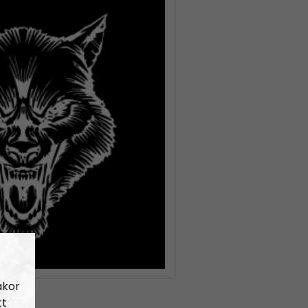
akor
tt