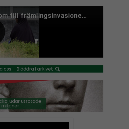
a oss
Bläddra i arkivet
cka judar utrotade
 miljoner