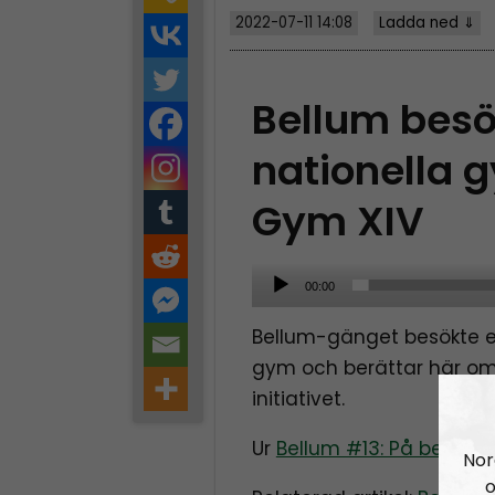
2022-07-11 14:08
Ladda ned ⇓
Bellum besö
nationella
Gym XIV
A
00:00
u
Bellum-gänget besökte et
d
gym och berättar här om 
i
initiativet.
o
P
Ur
Bellum #13: På besök 
Nor
l
o
a