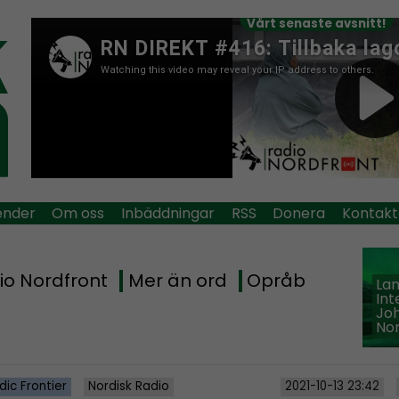
Vårt senaste avsnitt!
ender
Om oss
Inbäddningar
RSS
Donera
Kontakt
io Nordfront
Mer än ord
Opråb
La
Int
Jo
Nor
dic Frontier
Nordisk Radio
2021-10-13 23:42