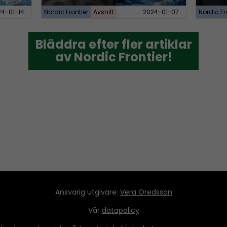
24-01-14
Nordic Frontier
Avsnitt
2024-01-07
Nordic Fr
Bläddra efter fler artiklar
Bläddra efter fler artiklar
av Nordic Frontier!
av Nordic Frontier!
Ansvarig utgivare:
Vera Oredsson
Vår
datapolicy