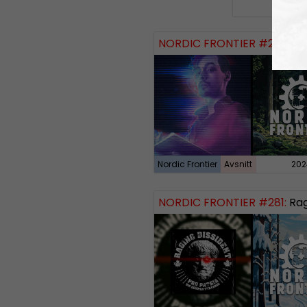
NORDIC FRONTIER #284:
Zach of
Nordic Frontier
Avsnitt
202
NORDIC FRONTIER #281:
Raging