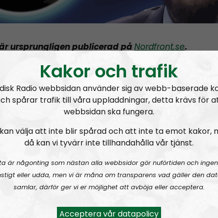
 är ursprungligen publicerad på
Nordfront.se
.
Kakor och trafik
Palmgren
, grundare av Red Ice Radio, gästade unde
 en sändning av Nordic Frontier.
disk Radio webbsidan använder sig av webb-baserade k
ch spårar trafik till våra uppladdningar, detta krävs för a
årdagen gästade Red Ice-grundaren Henrik Palmgr
webbsidan ska fungera.
 Radios program
Nordic Frontier
, där han och
kan välja att inte blir spårad och att inte ta emot kakor,
ledaren
Andreas Johansson
enligt programbeskriv
då kan vi tyvärr inte tillhandahålla vår tjänst.
dyka i Palmgrens projekts historia.
ta är någonting som nästan alla webbsidor gör nuförtiden och ingen
ker som tas upp är enligt programbeskrivningen No
stigt eller udda, men vi är måna om transparens vad gäller den dat
srörelsens aktivism, att den värmländske
samlar, därför ger vi er möjlighet att avböja eller acceptera.
andläkaren” får behålla sitt jobb samt
Marcus Hans
om materiellt välstånd
.
Acceptera vår datapolicy