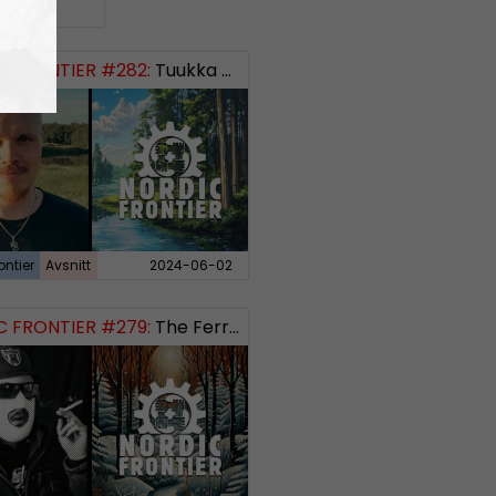
 FRONTIER #282:
Tuukka Kuru of Sinimusta Liike
ontier
Avsnitt
2024-06-02
 FRONTIER #279:
The Ferryman’s Toll