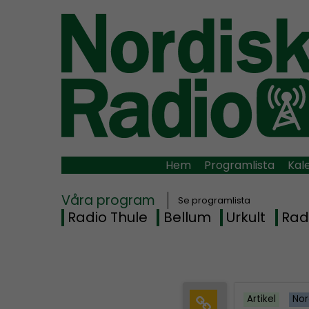
Hem
Programlista
Kal
Våra program
Se programlista
Radio Thule
Bellum
Urkult
Rad
Artikel
Nor