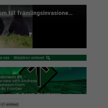
a oss
Bläddra i arkivet
ndsmenn #6 –
erview with Andreas
hansson from
dic Frontier
</> embed