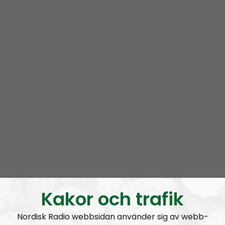
Efter detta spelade jag och
en annan upptagen man
,
Simon Lindberg
, in Leadership Perspective (som släpps
ikväll) innan jag morgonden därpå begav mig på en
tolvmilamarsch
i Bohuslän med kamrater från Näste 2.
Att vandra tre mil per dag och göra det på bara fyra
dagar, i kuperad och ibland extrem terräng, är nog bland
det jävligaste jag gjort – men samtidigt väldigt roligt
och stärkande att göra det med kamrater.
Kakor och trafik
Nordisk Radio webbsidan använder sig av webb-