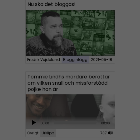
Nu ska det bloggas!
Fredrik Vejdeland
Blogginlägg
2021-05-18
Tommie Lindhs mördare berättar
om vilken snäll och missförstådd
pojke han är
A
00:00
00:00
u
Övrigt
Urklipp
737
d