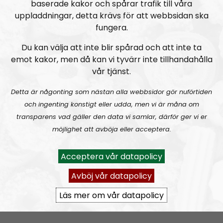
baserade kakor och spårar trafik till våra
uppladdningar, detta krävs för att webbsidan ska
fungera.
Du kan välja att inte blir spårad och att inte ta
emot kakor, men då kan vi tyvärr inte tillhandahålla
vår tjänst.
Näste Bäst på tolvmilavandring
Detta är någonting som nästan alla webbsidor gör nuförtiden
Så nu sitter jag här – med ben och knän som är ur slag
och ingenting konstigt eller udda, men vi är måna om
men däremot med fingrar i välbehåll som klarar av att
transparens vad gäller den data vi samlar, därför ger vi er
att smattra på tangentbordet. Inom kort kommer vi
möjlighet att avböja eller acceptera.
även spela in ett nytt avsnitt av Mimers Brunn och
sedan också Ledarperspektiv. Så kommer allt rulla på
Acceptera vår datapolicy
som vanligt igen. På återskrivande!
Avböj vår datapolicy
Läs mer om vår datapolicy
Pär Öberg trollade Sveriges Radio med reklam om Motståndsrörelsens 1 maj