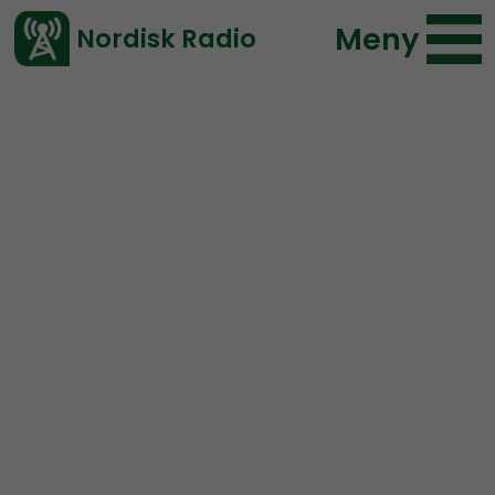
Meny
Nordisk Radio
Vårt senaste avsnitt!
Blogginlägg
Övrigt
Fredrik Vejdeland
2021-08-25 15:16
</> embed
Åter till bloggandet!