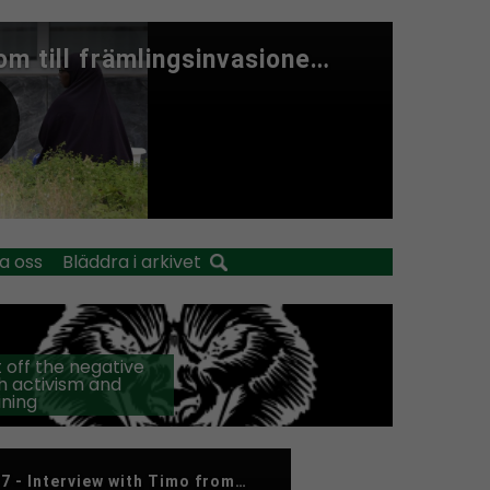
a oss
Bläddra i arkivet
 off the negative
h activism and
ining