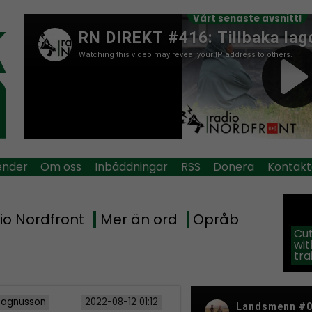
Vårt senaste avsnitt!
ender
Om oss
Inbäddningar
RSS
Donera
Kontakt
io Nordfront
Mer än ord
Opråb
Cut
wit
tra
Magnusson
2022-08-12 01:12