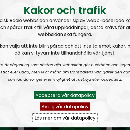
Check out their homepage
Kakor och trafik
Ríkharður Leó Magnú
motståndsrörelsens 
disk Radio webbsidan använder sig av webb-baserade k
program om ämnen s
ch spårar trafik till våra uppladdningar, detta krävs för a
Motståndsrörelsens
webbsidan ska fungera.
Prenumerera på L
kan välja att inte blir spårad och att inte ta emot kakor,
då kan vi tyvärr inte tillhandahålla vår tjänst.
RSS:
https://nordis
rss&show=viktig
ta är någonting som nästan alla webbsidor gör nuförtiden och ingen
stigt eller udda, men vi är måna om transparens vad gäller den dat
samlar, därför ger vi er möjlighet att avböja eller acceptera.
Landsmenn # 11 – Interview with the leader of the Nordic Resistance Movement Fredrik Vejdeland
Landsmenn #10 – Interview with Tuukka Kuru leader of Sinimusta Liike
Acceptera vår datapolicy
Avböj vår datapolicy
Läs mer om vår datapolicy