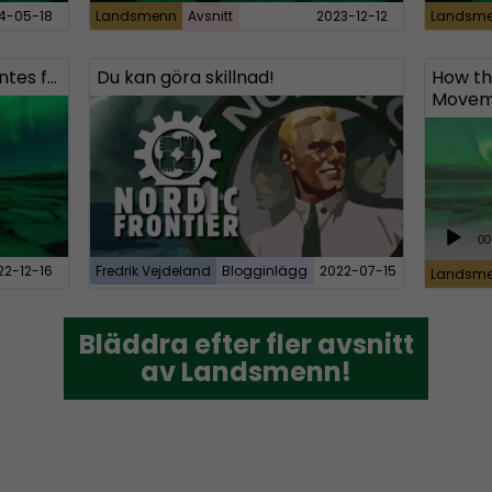
4-05-18
Landsmenn
Avsnitt
2023-12-12
Landsm
Landsmenn #8 – Rafael Montes from Devenir Europeo
Du kan göra skillnad!
How th
Moveme
A
00
u
22-12-16
Fredrik Vejdeland
Blogginlägg
2022-07-15
Landsm
d
i
Bläddra efter fler avsnitt
Bläddra efter fler avsnitt
o
av Landsmenn!
av Landsmenn!
P
l
a
y
e