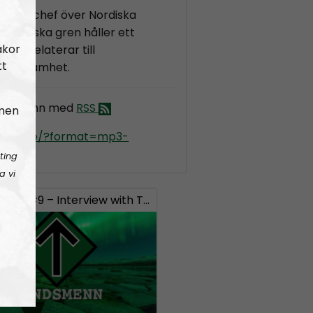
sson, chef över Nordiska
isländska gren håller ett
akor
om relaterar till
tt
 verksamhet.
andsmenn med
RSS
 men
kradio.se/?format=mp3-
ting
a vi
Landsmenn #9 – Interview with Timo from Wolvenrad