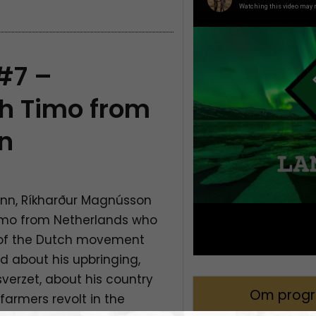
#7 –
th Timo from
in
enn, Ríkharður Magnússon
imo from Netherlands who
r of the Dutch movement
ed about his upbringing,
erzet, about his country
Om prog
 farmers revolt in the