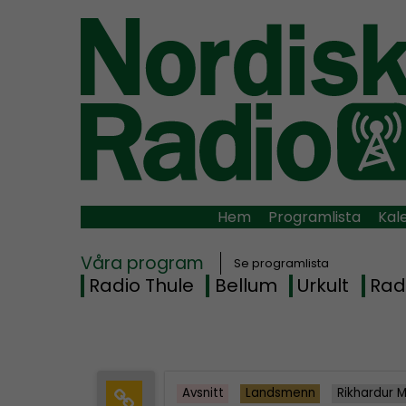
Hem
Programlista
Kal
Våra program
Se programlista
Radio Thule
Bellum
Urkult
Rad
Avsnitt
Landsmenn
Rikhardur 