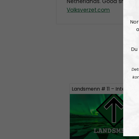
Netherlands. Good show. 
Volksverzet.com
Nor
o
Du 
Det
kon