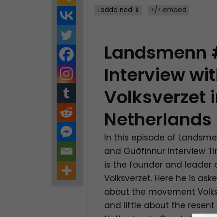
Ladda ned ⇓
</> embed
Landsmenn 
Interview wi
Volksverzet 
Netherlands
In this episode of Landsm
and Guðfinnur interview T
is the founder and leade
Volksverzet. Here he is ask
about the movement Volksv
and little about the resent