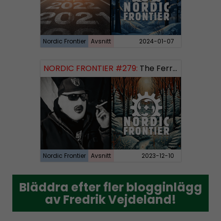
Nordic Frontier
Avsnitt
2024-01-07
NORDIC FRONTIER #279:
The Ferryman’s Toll
Nordic Frontier
Avsnitt
2023-12-10
Bläddra efter fler blogginlägg
Bläddra efter fler blogginlägg
av Fredrik Vejdeland!
av Fredrik Vejdeland!