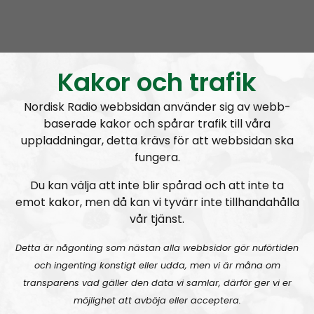
uppdateras dagligen samt värdefulla internationella
kontakter. Till stor del tack vare att Nordic Frontier
snabbt blev en populär podd som lyckades få med
intressanta gäster. I grunden kan man säga att detta
Kakor och trafik
skedde för att en enskild person hade en vision och
tillräckligt med drivkraft för att genomföra den
Nordisk Radio webbsidan använder sig av webb-
baserade kakor och spårar trafik till våra
kontinuerligt och under lång tid. Men också för att
uppladdningar, detta krävs för att webbsidan ska
rörelsen trodde på idén och upplät resurser till den.
fungera.
Kompetens och goda idéer är viktiga, men det
Du kan välja att inte blir spårad och att inte ta
avgörande är att man har viljekraft nog att realisera en
emot kakor, men då kan vi tyvärr inte tillhandahålla
vision. En del framkastar idéer om att den nationella
vår tjänst.
oppositionen borde göra det här och det här. Vi är så
Detta är någonting som nästan alla webbsidor gör nuförtiden
klart tacksamma för konstruktiva idéer, men i många fall
och ingenting konstigt eller udda, men vi är måna om
är det inte idéer som saknas utan män, för att citera
transparens vad gäller den data vi samlar, därför ger vi er
Codreanu
. Män med visioner och en vilja att satsa allt
möjlighet att avböja eller acceptera.
han har för att idén ska bli framgångsrik.