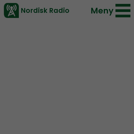
Meny
Nordisk Radio
Vårt senaste avsnitt!
Blogginlägg
Nordic Frontier
Fredrik Vejdeland
2022-07-15 23:10
</> embed
Du kan göra skillnad!
Trenden de senaste åren bland nationella är att de
renodlade partierna överges eftersom allt färre ser