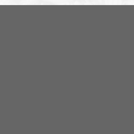
NORDIC FRONTIER #284:
Zach of Logos Revealed
Nordic Frontier
Avsnitt
2024-06-17
NORDIC FRONTIER #283:
Warren Balogh of Warstrike