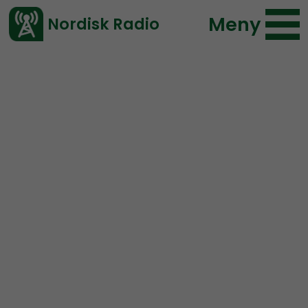
Meny
Nordisk Radio
Vårt senaste avsnitt!
Blogginlägg
Nordic Frontier
Fredrik Vejdeland
2021-10-27 12:12
</> embed
Om att bli doxxad –
vitpillrande samtal med