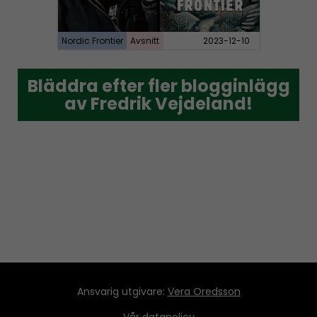
Nordic Frontier
Avsnitt
2023-12-10
Bläddra efter fler blogginlägg
Bläddra efter fler blogginlägg
av Fredrik Vejdeland!
av Fredrik Vejdeland!
Ansvarig utgivare:
Vera Oredsson