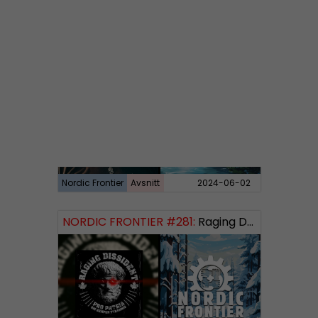
Nordic Frontier
Avsnitt
2024-06-10
NORDIC FRONTIER #282:
Tuukka Kuru of Sinimusta Liike
Nordic Frontier
Avsnitt
2024-06-02
NORDIC FRONTIER #281:
Raging Dissident