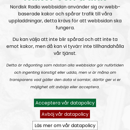
Nordisk Radio webbsidan använder sig av webb-
befriande det var att
alla
visste vem man var. Folk
baserade kakor och spårar trafik till våra
fortsatte titta och jag brydde mig inte mer om det.
uppladdningar, detta krävs för att webbsidan ska
Idag utgör detta inget som helst problem. Snarare
fungera.
tvärtom eftersom det då och då kommer fram
Du kan välja att inte blir spårad och att inte ta
människor som vill prata om saker som de vet att de
emot kakor, men då kan vi tyvärr inte tillhandahålla
kan prata med just mig om, lämna information eller
vår tjänst.
säga några uppskattande ord. Motsatsen har jag, med
Detta är någonting som nästan alla webbsidor gör nuförtiden
några väldigt få undantag, faktiskt inte stött på. Jag
och ingenting konstigt eller udda, men vi är måna om
har bara sett fördelarna.
transparens vad gäller den data vi samlar, därför ger vi er
möjlighet att avböja eller acceptera.
Om du är rädd för att bli doxxad så tycker jag att du
ägna de nästkommande elva minuterna av ditt liv till
Acceptera vår datapolicy
att lyssna på detta vitpillrande samtal, för att dels få
inspiration men också för att kunna vidta förberedande
Avböj vår datapolicy
åtgärder ifall detta skulle hända även dig.
Läs mer om vår datapolicy