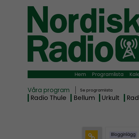
Hem
Programlista
Kal
Våra program
Se programlista
Radio Thule
Bellum
Urkult
Rad
Blogginlägg