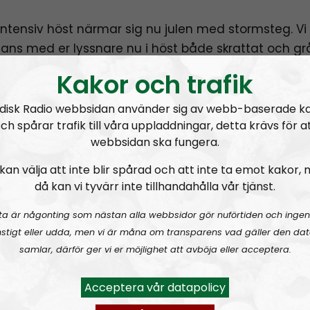
 intensiv höst närmar sig nu julen med stormsteg. Vi
ans med er lyssnare nu i höst både skrattat och gråt
t förbannade, oroliga och glada. Vi har hyllat våra n
Kakor och trafik
och synliggjort maktens falskspel.
disk Radio webbsidan använder sig av webb-baserade k
ed lite sorg jag vill meddela att NR Bohuslän tar en
ch spårar trafik till våra uppladdningar, detta krävs för a
r dock inte vara borta så länge utan kommer tillb
webbsidan ska fungera.
er nyår.
kan välja att inte blir spårad och att inte ta emot kakor,
då kan vi tyvärr inte tillhandahålla vår tjänst.
passa på att önska er alla en riktigt god jul och snål
n och äggosten utan njut i denna mörka tid när tillfäl
ta är någonting som nästan alla webbsidor gör nuförtiden och ingen
stigt eller udda, men vi är måna om transparens vad gäller den dat
samlar, därför ger vi er möjlighet att avböja eller acceptera.
hardt
Acceptera vår datapolicy