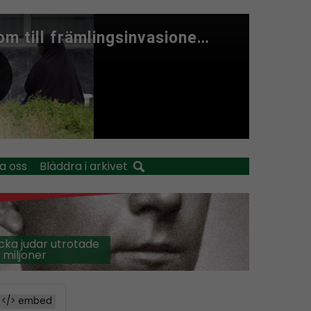
a oss
Bläddra i arkivet
cka judar utrotade
 miljoner
</> embed