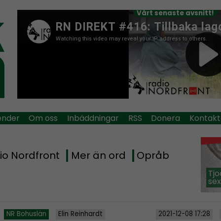
Vårt senaste avsnitt!
ender
Om oss
Inbäddningar
RSS
Donera
Kontakt
io Nordfront
Mer än ord
Opråb
Tjo
sex
NR Bohuslän
Elin Reinhardt
2021-12-08 17:28