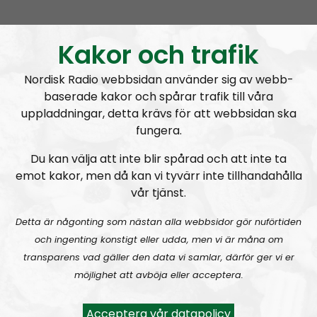
Kaosregeringens sandlådenivå
Kakor och trafik
Nordisk Radio webbsidan använder sig av webb-
baserade kakor och spårar trafik till våra
A
uppladdningar, detta krävs för att webbsidan ska
00:00
00:00
u
fungera.
NR Bohuslän
Urklipp
54
d
Du kan välja att inte blir spårad och att inte ta
i
emot kakor, men då kan vi tyvärr inte tillhandahålla
NR Bohuslän #108:
Barnamord
o
vår tjänst.
P
l
Detta är någonting som nästan alla webbsidor gör nuförtiden
a
och ingenting konstigt eller udda, men vi är måna om
y
transparens vad gäller den data vi samlar, därför ger vi er
e
möjlighet att avböja eller acceptera.
r
NR Bohuslän
Avsnitt
2021-11-24
Acceptera vår datapolicy