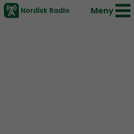
Meny
Nordisk Radio
Vårt senaste avsnitt!
Urklipp
NR Bohuslän
Nordisk Radio
39 lyssningar
2019-10-29 20:50
Ladda ned ⇓
</> embed
Vardagshjältar inom
vård och omsorg