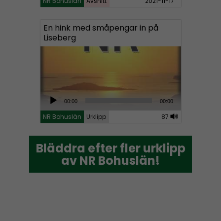
NR Bohuslän
Avsnitt
2021-11-17
En hink med småpengar in på
Liseberg
A
00:00
00:00
u
NR Bohuslän
Urklipp
87
d
i
Bläddra efter fler urklipp
Bläddra efter fler urklipp
o
av NR Bohuslän!
av NR Bohuslän!
P
l
a
y
e
r