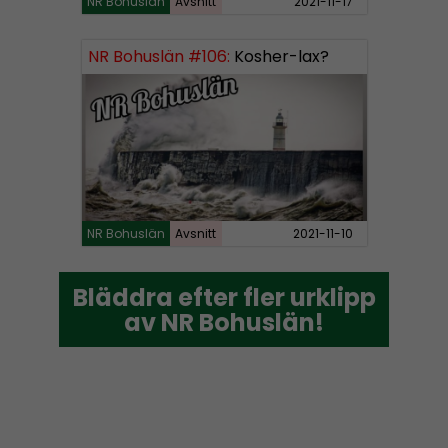
NR Bohuslän
Avsnitt
2021-11-17
NR Bohuslän #106:
Kosher-lax?
NR Bohuslän
Avsnitt
2021-11-10
Bläddra efter fler urklipp
Bläddra efter fler urklipp
av NR Bohuslän!
av NR Bohuslän!