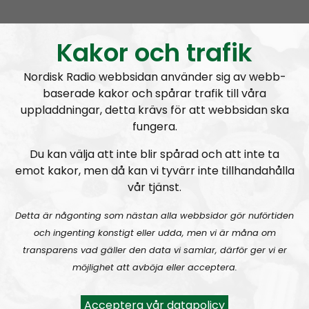
Kaosregeringens sandlådenivå
Kakor och trafik
Nordisk Radio webbsidan använder sig av webb-
baserade kakor och spårar trafik till våra
A
uppladdningar, detta krävs för att webbsidan ska
00:00
00:00
u
fungera.
NR Bohuslän
Urklipp
54
d
Du kan välja att inte blir spårad och att inte ta
i
emot kakor, men då kan vi tyvärr inte tillhandahålla
NR Bohuslän #108:
Barnamord
o
vår tjänst.
P
l
Detta är någonting som nästan alla webbsidor gör nuförtiden
a
och ingenting konstigt eller udda, men vi är måna om
y
transparens vad gäller den data vi samlar, därför ger vi er
e
möjlighet att avböja eller acceptera.
r
NR Bohuslän
Avsnitt
2021-11-24
Acceptera vår datapolicy