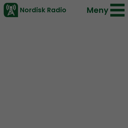
Meny
Nordisk Radio
Vårt senaste avsnitt!
Urklipp
NR Bohuslän
Nordisk Radio
87 lyssningar
2021-11-11 21:23
Ladda ned ⇓
</> embed
En hink med småpengar
in på Liseberg