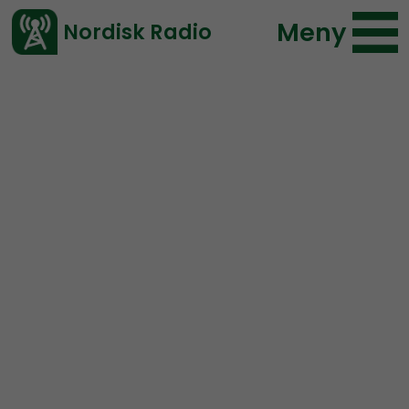
Meny
Nordisk Radio
Vårt senaste avsnitt!
Urklipp
NR Bohuslän
Nordisk Radio
104 lyssningar
2021-03-18 22:01
Ladda ned ⇓
</> embed
Norrmän i Strömstad
hindrar svenskor från att