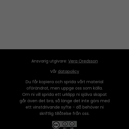
y
e
r
Ansvarig utgivare:
Vera Oredsson
Vår
datapolicy
Du får kopiera och sprida vårt material
oförändrat, men uppge oss som källa.
Om ni vill sprida ett urklipp ni själva skapat
går även det bra, så länge det inte görs med
ett vinstdrivande syfte - då behöver ni
skriftlig tillåtelse från oss.