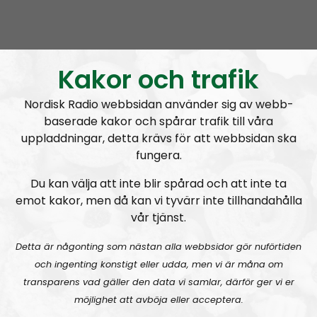
Elin Reinhardt
Blogginlägg
2021-12-08
Kaosregeringens sandlådenivå
Kakor och trafik
Nordisk Radio webbsidan använder sig av webb-
baserade kakor och spårar trafik till våra
uppladdningar, detta krävs för att webbsidan ska
fungera.
A
00:00
00:00
u
Du kan välja att inte blir spårad och att inte ta
NR Bohuslän
Urklipp
53
d
emot kakor, men då kan vi tyvärr inte tillhandahålla
i
vår tjänst.
NR Bohuslän #108:
Barnamord
o
Detta är någonting som nästan alla webbsidor gör nuförtiden
P
och ingenting konstigt eller udda, men vi är måna om
l
transparens vad gäller den data vi samlar, därför ger vi er
a
möjlighet att avböja eller acceptera.
y