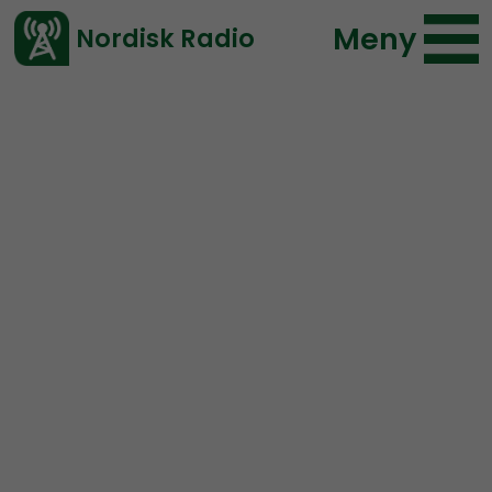
Meny
Nordisk Radio
Vårt senaste avsnitt!
Avsnitt
NR Bohuslän
Elin Reinhardt
2021-11-10 17:16
Ladda ned ⇓
</> embed
NR Bohuslän #106:
Kosher-lax?