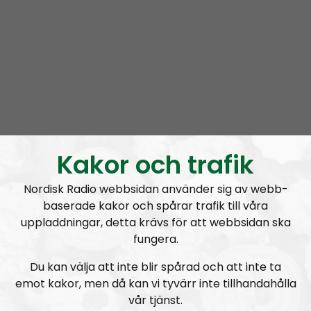
omnejd.
Programmet drivs av Elin Reinhardt, Monika och
Fredde i svängen. Elin återfinns även i programmet
Radio Regeringen
Som nyhetsförmedlare fyller NR Bohuslän ett stort
tomrum. Programmet kommer att ta upp ämnen
som lokal mainstream-media förvränger eller inte
tar upp. Vi beskriver den mångkulturella verkligheten
som den ser ut utan skygglappar.
Kakor och trafik
Vi tar gärna in andra röster i programmet och tar
tacksamt emot tips på hur vi kan förbättra
Nordisk Radio webbsidan använder sig av webb-
programmet. Har du insider-information om det
baserade kakor och spårar trafik till våra
mångkulturella kaoset eller andra saker som händer i
uppladdningar, detta krävs för att webbsidan ska
Bohuslän, tveka då inte att kontakta oss. Mejla oss på
fungera.
nrbohuslan@nordiskradio.se
.
Du kan välja att inte blir spårad och att inte ta
emot kakor, men då kan vi tyvärr inte tillhandahålla
Prenumerera på NR Bohuslän med
RSS
vår tjänst.