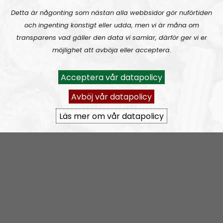
RSS:
https://nordiskradio.se/?format=mp3-
Detta är någonting som nästan alla webbsidor gör nuförtiden
rss&show=nr-bohusln
och ingenting konstigt eller udda, men vi är måna om
transparens vad gäller den data vi samlar, därför ger vi er
möjlighet att avböja eller acceptera.
NR Bohuslän tar en paus
Acceptera vår datapolicy
Avböj vår datapolicy
Läs mer om vår datapolicy
Elin Reinhardt
Blogginlägg
2021-12-08
Kaosregeringens sandlådenivå