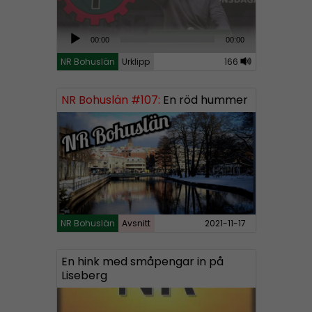
A
00:00
00:00
u
NR Bohuslän
Urklipp
166
d
i
NR Bohuslän #107:
En röd hummer
o
P
l
a
y
e
r
NR Bohuslän
Avsnitt
2021-11-17
En hink med småpengar in på
Liseberg