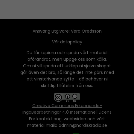
Ansvarig utgivare:
Vera Oredsson
Vår
datapolicy
Du får kopiera och sprida vårt material
oförändrat, men uppge oss som källa.
Om ni vill sprida ett urklipp ni själva skapat
går även det bra, så länge det inte görs med
ett vinstdrivande syfte - då behöver ni
skriftlig tillåtelse från oss.
Creative Commons Erkännande-
IngaBearbetningar 4.0 Internationell Licens
För kontakt ang. webbsidan och vårt
material maila admin@nordiskradio.se