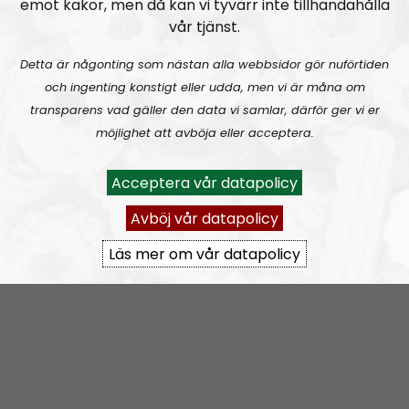
emot kakor, men då kan vi tyvärr inte tillhandahålla
vår tjänst.
Detta är någonting som nästan alla webbsidor gör nuförtiden
Om programmet Nordic Frontier
och ingenting konstigt eller udda, men vi är måna om
transparens vad gäller den data vi samlar, därför ger vi er
The Nordic Frontier is an English speaking podcast
möjlighet att avböja eller acceptera.
and a sister broadcast to the glorious
Radio
Nordfront
. Our aim is to spread our political message
Acceptera vår datapolicy
of the
Nordic Resistance Movement
to a wider
audience. Through theme- and discussion-based
Avböj vår datapolicy
episodes we will dive deep into what National
Läs mer om vår datapolicy
Socialism has to offer in the 21st century.
The format is not set in stone and everything is
subject to change, the overall message is based on
the political direction of the Nordic Resistance
Movement but the individual opinions expressed by
the hosts and guests are their own.