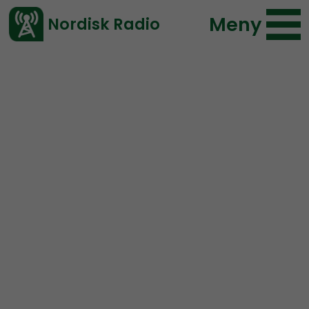
Meny
Nordisk Radio
Vårt senaste avsnitt!
Avsnitt
Nordic Frontier
Nordisk Radio
2021-05-25 16:59
Ladda ned ⇓
</> embed
NORDIC FRONTIER #195:
Reasonable levels of