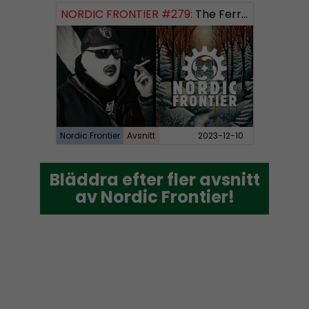
NORDIC FRONTIER #279:
The Ferryman’s Toll
Nordic Frontier
Avsnitt
2023-12-10
Bläddra efter fler avsnitt
Bläddra efter fler avsnitt
av Nordic Frontier!
av Nordic Frontier!