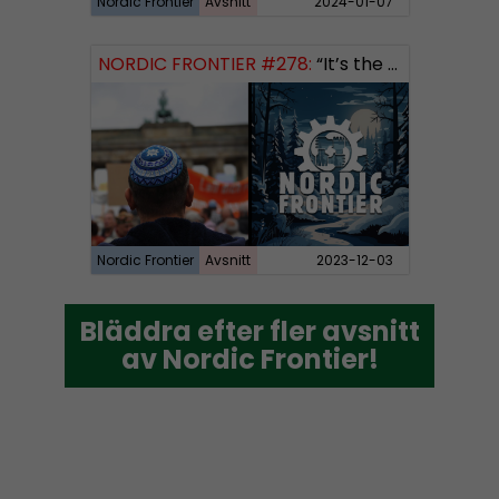
Nordic Frontier
Avsnitt
2024-01-07
NORDIC FRONTIER #278:
“It’s the Jews”
Nordic Frontier
Avsnitt
2023-12-03
Bläddra efter fler avsnitt
Bläddra efter fler avsnitt
av Nordic Frontier!
av Nordic Frontier!