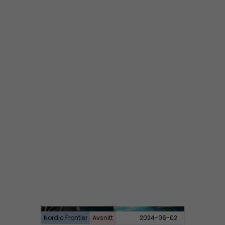
NORDIC FRONTIER #283:
Warren Balogh of Warstrike
Nordic Frontier
Avsnitt
2024-06-10
NORDIC FRONTIER #282:
Tuukka Kuru of Sinimusta Liike
Nordic Frontier
Avsnitt
2024-06-02