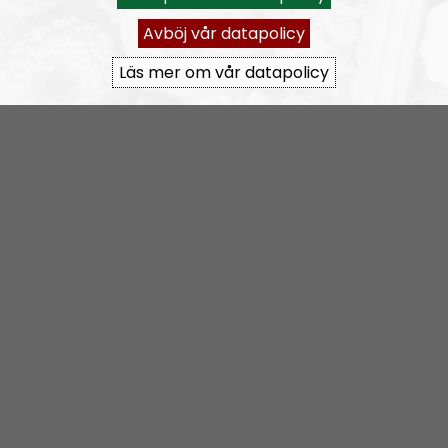
the hosts and guests are their own.
Avböj vår datapolicy
Permanent hosts:
Andreas Johansson
and
Alan
.
Läs mer om vår datapolicy
Prenumerera på Nordic Frontier med
RSS
RSS:
https://nordiskradio.se/?format=mp3-
rss&show=nordic-frontier
NORDIC FRONTIER #284:
Zach of Logos Revealed
Nordic Frontier
Avsnitt
2024-06-17