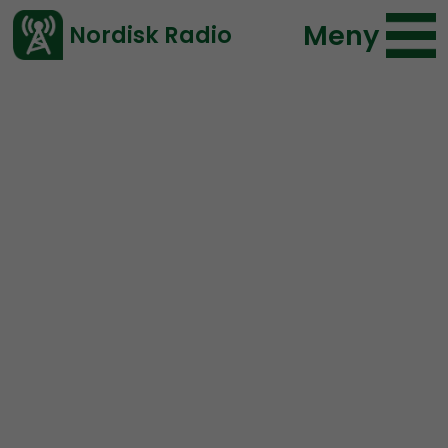
Meny
Nordisk Radio
Vårt senaste avsnitt!
Avsnitt
Nordic Frontier
Nordisk Radio
2023-12-10 18:20
Ladda ned ⇓
</> embed
NORDIC FRONTIER #279:
The Ferryman’s Toll