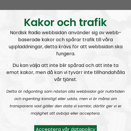
Kakor och trafik
Nordisk Radio webbsidan använder sig av webb-
Om programmet Nordic Frontier
baserade kakor och spårar trafik till våra
uppladdningar, detta krävs för att webbsidan ska
The Nordic Frontier is an English speaking podcast
fungera.
and a sister broadcast to the glorious
Radio
Nordfront
. Our aim is to spread our political message
Du kan välja att inte blir spårad och att inte ta
of the
Nordic Resistance Movement
to a wider
emot kakor, men då kan vi tyvärr inte tillhandahålla
audience. Through theme- and discussion-based
vår tjänst.
episodes we will dive deep into what National
Detta är någonting som nästan alla webbsidor gör nuförtiden
Socialism has to offer in the 21st century.
och ingenting konstigt eller udda, men vi är måna om
The format is not set in stone and everything is
transparens vad gäller den data vi samlar, därför ger vi er
subject to change, the overall message is based on
möjlighet att avböja eller acceptera.
the political direction of the Nordic Resistance
Movement but the individual opinions expressed by
Acceptera vår datapolicy