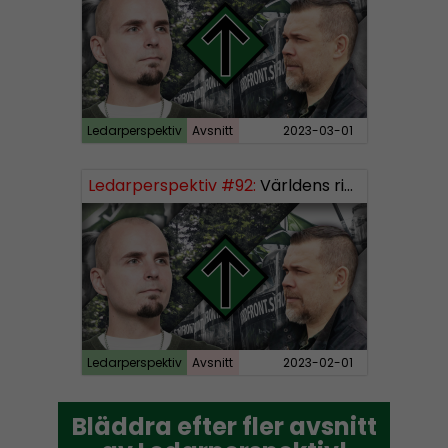
Ledarperspektiv
Avsnitt
2023-03-01
Ledarperspektiv #92:
Världens rikaste, vinster i välfärden och nazistiska lekfarbröder
Ledarperspektiv
Avsnitt
2023-02-01
Bläddra efter fler avsnitt
Bläddra efter fler avsnitt