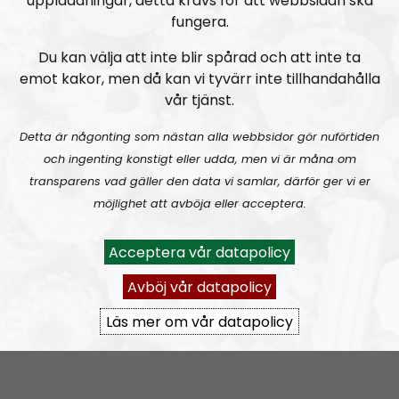
uppladdningar, detta krävs för att webbsidan ska
Ledarperspektiv syftar till att utbilda lyssnarna och
fungera.
förklara organisationens syn på olika frågor så exakt
vi bara kan. Allt som framkommer i Ledarperspektiv
Du kan välja att inte blir spårad och att inte ta
kan anses som sanktionerat av organisationen.
emot kakor, men då kan vi tyvärr inte tillhandahålla
vår tjänst.
Kom gärna med tips på innehåll; ideologiska
funderingar och/eller personliga frågor till Lindberg.
Detta är någonting som nästan alla webbsidor gör nuförtiden
ledarperspektiv@nordiskradio.se
.
och ingenting konstigt eller udda, men vi är måna om
transparens vad gäller den data vi samlar, därför ger vi er
möjlighet att avböja eller acceptera.
Prenumerera på Ledarperspektiv med
RSS
RSS:
https://nordiskradio.se/?format=mp3-
Acceptera vår datapolicy
rss&show=ledarperspektiv
Avböj vår datapolicy
Läs mer om vår datapolicy
Ledarperspektiv #96:
Based eller woke? Cancel-kultur, vänsterextremister och lite terror