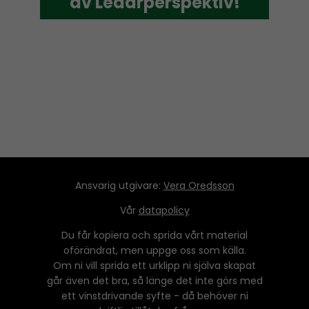
av Ledarperspektiv!
av Ledarperspektiv!
Ansvarig utgivare:
Vera Oredsson
Vår
datapolicy
Du får kopiera och sprida vårt material
oförändrat, men uppge oss som källa.
Om ni vill sprida ett urklipp ni själva skapat
går även det bra, så länge det inte görs med
ett vinstdrivande syfte - då behöver ni