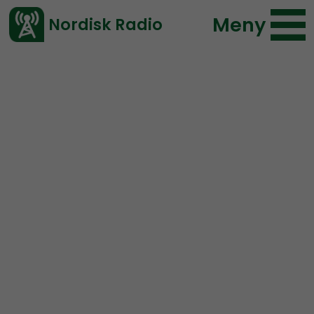
Meny
Nordisk Radio
Vårt senaste avsnitt!
Avsnitt
Ledarperspektiv
Nordisk Radio
2019-05-08 20:03
Ladda ned ⇓
</> embed
Ledarperspektiv #46:
Motståndsrörelsen