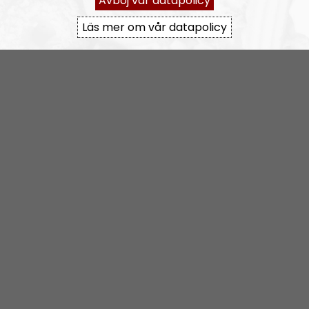
Avböj vår datapolicy
Läs mer om vår datapolicy
Prenumerera på Nordic Frontier med
RSS
RSS:
https://nordiskradio.se/?format=mp3-
rss&show=nordic-frontier
NORDIC FRONTIER #284:
Zach of Logos Revealed
Nordic Frontier
Avsnitt
2024-06-17
NORDIC FRONTIER #283:
Warren Balogh of Warstrike