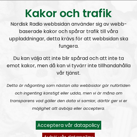
Kakor och trafik
Om programmet Nordic Frontier
Nordisk Radio webbsidan använder sig av webb-
The Nordic Frontier is an English speaking podcast
baserade kakor och spårar trafik till våra
uppladdningar, detta krävs för att webbsidan ska
and a sister broadcast to the glorious
Radio
fungera.
Nordfront
. Our aim is to spread our political message
of the
Nordic Resistance Movement
to a wider
Du kan välja att inte blir spårad och att inte ta
audience. Through theme- and discussion-based
emot kakor, men då kan vi tyvärr inte tillhandahålla
episodes we will dive deep into what National
vår tjänst.
Socialism has to offer in the 21st century.
Detta är någonting som nästan alla webbsidor gör nuförtiden
The format is not set in stone and everything is
och ingenting konstigt eller udda, men vi är måna om
subject to change, the overall message is based on
transparens vad gäller den data vi samlar, därför ger vi er
the political direction of the Nordic Resistance
möjlighet att avböja eller acceptera.
Movement but the individual opinions expressed by
the hosts and guests are their own.
Acceptera vår datapolicy
Permanent hosts:
Andreas Johansson
and
Alan
.