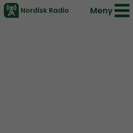
Meny
Nordisk Radio
Vårt senaste avsnitt!
Avsnitt
Nordic Frontier
Nordisk Radio
2020-11-03 13:30
Ladda ned ⇓
</> embed
NORDIC FRONTIER #169:
The Election with Ahab