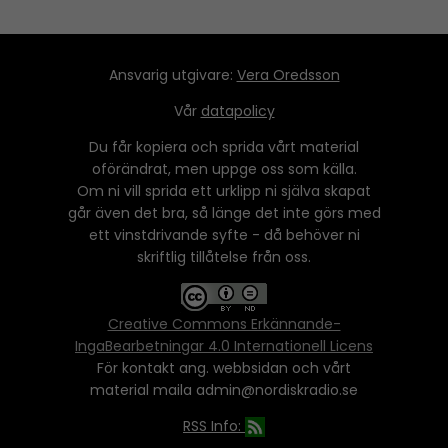
Ansvarig utgivare:
Vera Oredsson
Vår
datapolicy
Du får kopiera och sprida vårt material
oförändrat, men uppge oss som källa.
Om ni vill sprida ett urklipp ni själva skapat
går även det bra, så länge det inte görs med
ett vinstdrivande syfte - då behöver ni
skriftlig tillåtelse från oss.
Creative Commons Erkännande-
IngaBearbetningar 4.0 Internationell Licens
För kontakt ang. webbsidan och vårt
material maila admin@nordiskradio.se
RSS Info: