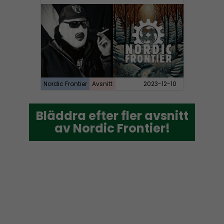
Nordic Frontier
Avsnitt
2023-12-10
Bläddra efter fler avsnitt
Bläddra efter fler avsnitt
av Nordic Frontier!
av Nordic Frontier!