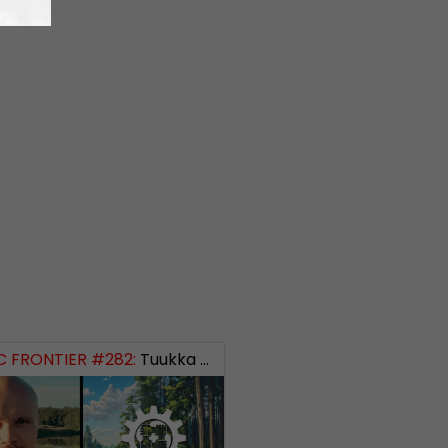
 FRONTIER #282:
Tuukka Kuru of Sinimusta Liike