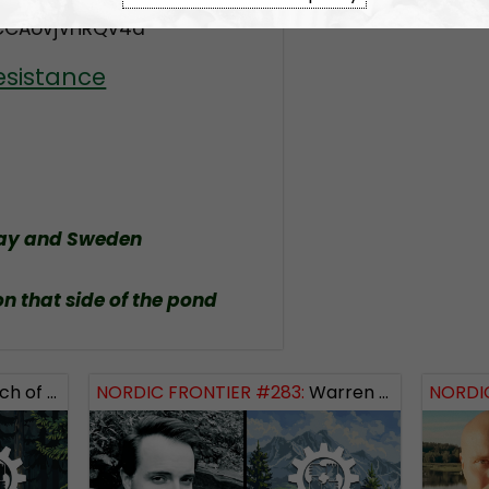
CCAovjVHRQv4d
esistance
way and Sweden
on that side of the pond
 Logos Revealed
NORDIC FRONTIER #283:
Warren Balogh of Warstrike
NORDIC