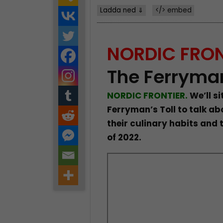
Ladda ned ⇓
</> embed
NORDIC FRON
The Ferryman
NORDIC FRONTIER.
We’ll si
Ferryman’s Toll to talk a
their culinary habits and 
of 2022.