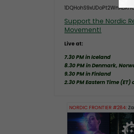
1DQHohS9xUDoPt2WnABRh
Support the Nordic R
Movement!
Live at:
7.30 PM in Iceland
8.30 PM in Denmark, Nor
9.30 PM in Finland
2.30 PM Eastern Time (ET) 
NORDIC FRONTIER #284:
Zach of