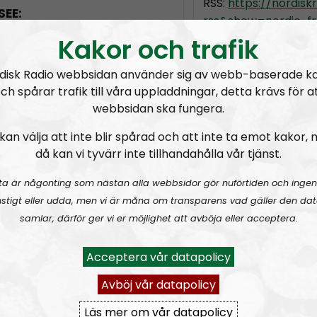
RSS:
https://nordis
SEE:
rss&show=nordic-fr
e/@nordicfrontier:3
Kakor och trafik
radio.se/?format=mp3-
disk Radio webbsidan använder sig av webb-baserade k
ch spårar trafik till våra uppladdningar, detta krävs för a
webbsidan ska fungera.
ast@proton.me
kan välja att inte blir spårad och att inte ta emot kakor,
Frontier Channel and Chat
då kan vi tyvärr inte tillhandahålla vår tjänst.
ta är någonting som nästan alla webbsidor gör nuförtiden och ingen
stigt eller udda, men vi är måna om transparens vad gäller den dat
samlar, därför ger vi er möjlighet att avböja eller acceptera.
Acceptera vår datapolicy
Avböj vår datapolicy
Läs mer om vår datapolicy