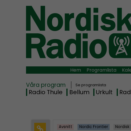
Hem
Programlista
Kal
Våra program
Se programlista
Radio Thule
Bellum
Urkult
Rad
Avsnitt
Nordic Frontier
Nordisk