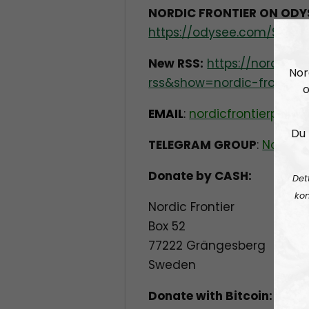
NORDIC FRONTIER ON ODY
https://odysee.com/$/invit
New RSS:
https://nordisk
Nor
rss&show=nordic-frontier
o
EMAIL
:
nordicfrontierpodc
Du 
TELEGRAM GROUP
:
Nordic 
Donate by CASH:
Det
kon
Nordic Frontier
Box 52
77222 Grängesberg
Sweden
Donate with Bitcoin: