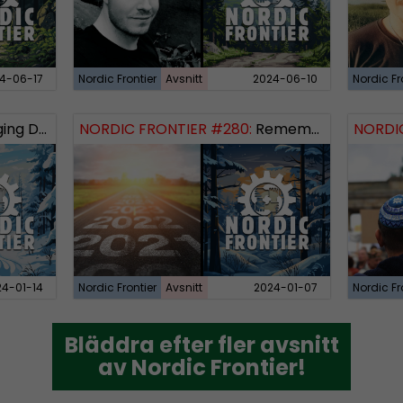
4-06-17
Nordic Frontier
Avsnitt
2024-06-10
Nordic Fr
 Dissident
NORDIC FRONTIER #280:
Remembering 2023 and looking forward
NORDI
24-01-14
Nordic Frontier
Avsnitt
2024-01-07
Nordic Fr
Bläddra efter fler avsnitt
Bläddra efter fler avsnitt
av Nordic Frontier!
av Nordic Frontier!