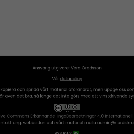
Ansvarig utgivare:
Vera Oredsson
Vår
datapolicy
 kopiera och sprida vårt material oförändrat, men uppge oss som
 går även det bra, så länge det inte görs med ett vinstdrivande syfte
ive Commons Erkännande-IngaBearbetningar 4.0 Internationell 
ontakt ang. webbsidan och vårt material maila admin@nordiskra
RSS Info: