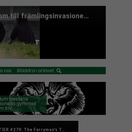
a oss
Bläddra i arkivet
llum besökte
tionella gymmet
m XIV