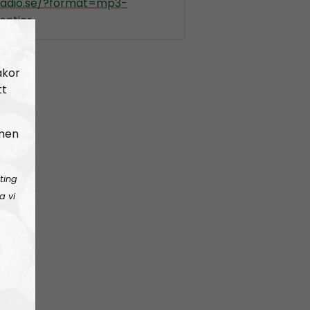
kradio.se/?format=mp3-
ontier
akor
tt
 men
ting
a vi