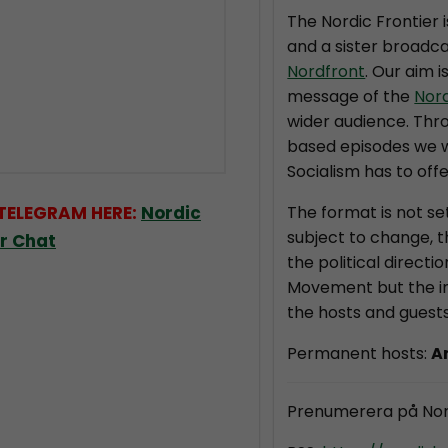
The Nordic Frontier 
and a sister broadca
Nordfront
. Our aim i
message of the
Nor
wider audience. Thr
based episodes we wi
Socialism has to offe
 TELEGRAM HERE:
Nordic
The format is not se
subject to change, 
er Chat
the political directi
Movement but the in
the hosts and guests
Permanent hosts:
A
Prenumerera på Nor