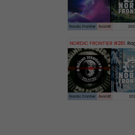
Nordic Frontier
Avsnitt
202
NORDIC FRONTIER #281:
Raging
Nordic Frontier
Avsnitt
20