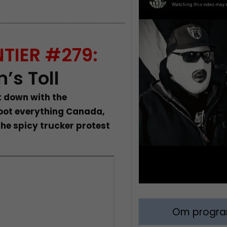
TIER #279:
’s Toll
t down with the
boot everything Canada,
the spicy trucker protest
Om program