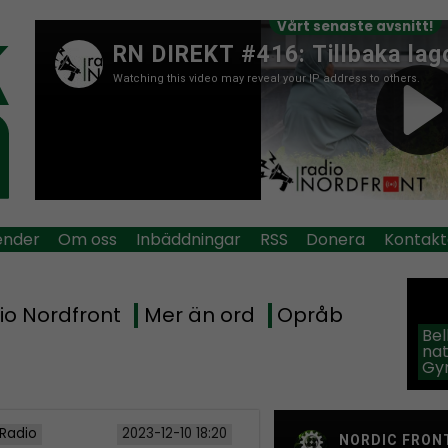
Vårt senaste avsnitt!
ender
Om oss
Inbäddningar
RSS
Donera
Kontakt
io Nordfront
Mer än ord
Opråb
Be
na
Gy
 Radio
2023-12-10 18:20