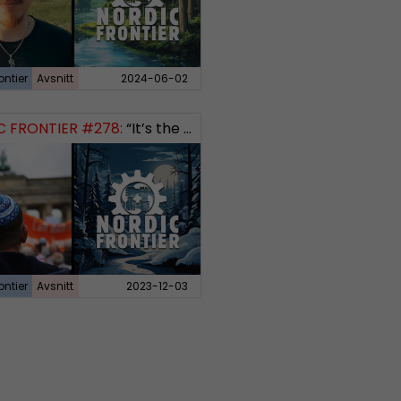
ontier
Avsnitt
2024-06-02
C FRONTIER #278:
“It’s the Jews”
ontier
Avsnitt
2023-12-03