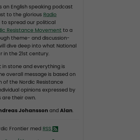
is an English speaking podcast
st to the glorious
Radio
s to spread our political
dic Resistance Movement
to a
ough theme- and discussion-
ll dive deep into what National
r in the 21st century.
t in stone and everything is
the overall message is based on
on of the Nordic Resistance
dividual opinions expressed by
 are their own.
ndreas Johansson
and
Alan
.
dic Frontier med
RSS