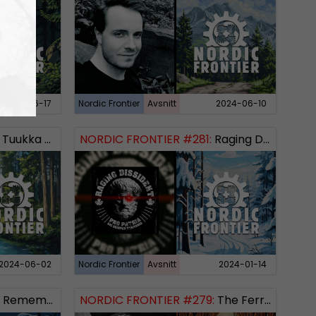
2024-06-17
Nordic Frontier
Avsnitt
2024-06-10
Tuukka Kuru of Sinimusta Liike
NORDIC FRONTIER #281:
Raging Dissident
2024-06-02
Nordic Frontier
Avsnitt
2024-01-14
Remembering 2023 and looking forward
NORDIC FRONTIER #279:
The Ferryman’s Toll