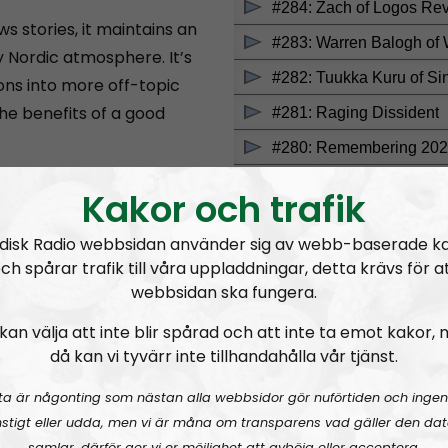
s stories, it maintains an
y Nordic atmosphere. It’s
ons into more off-topic
the benefits of a good
on, but after being banned
Kakor och trafik
the Resistance Movement’s
ow airs live on
Odysee
.
The
disk Radio webbsidan använder sig av webb-baserade k
ch spårar trafik till våra uppladdningar, detta krävs för a
he years, such as
Mark
webbsidan ska fungera.
efer
,
Michèle Renouf
and
RSS:
https://nordiskradio.
Sänds 20.30 varje söndag!
kan välja att inte blir spårad och att inte ta emot kakor,
skicka dem till: nordicf
då kan vi tyvärr inte tillhandahålla vår tjänst.
0.30 Swedish time on
emovement.org
.
ta är någonting som nästan alla webbsidor gör nuförtiden och ingen
NORDIC FRONTIER #284
stigt eller udda, men vi är måna om transparens vad gäller den dat
samlar, därför ger vi er möjlighet att avböja eller acceptera.