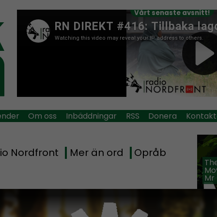
Vårt senaste avsnitt!
ender
Om oss
Inbäddningar
RSS
Donera
Kontakt
io Nordfront
Mer än ord
Opråb
The
Mov
Mr