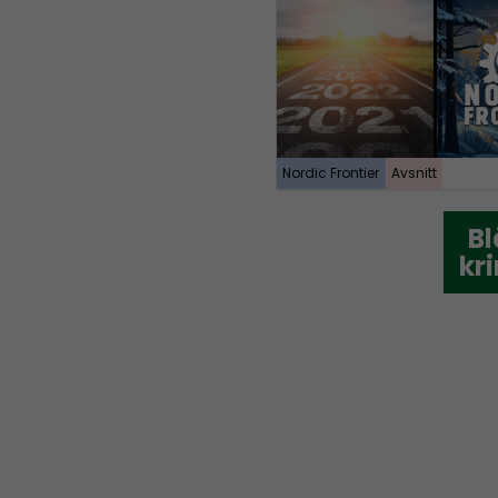
Nordic Frontier
Avsnitt
Bl
Bl
kr
kr