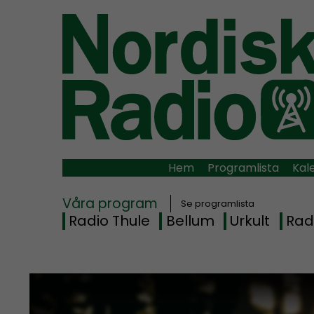
Hem
Programlista
Kal
Våra program
Se programlista
Radio Thule
Bellum
Urkult
Rad