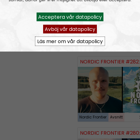
Acceptera vår datapolicy
Avböj vår datapolicy
Läs mer om vår datapolicy
Nordic Frontier
Avsnitt
NORDIC FRONTIER #282:
Nordic Frontier
Avsnitt
NORDIC FRONTIER #280: