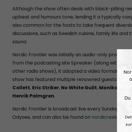
Although the show often deals with black-pilling new
upbeat and humours tone, lending it a typically cos
also common for the hosts to take frequent diversi
discussions, such as Swedish cuisine, family life and 
sauna.
Nordic Frontier was initially an audio-only producti
from the podcasting site Spreaker (along with all 
other radio shows), it adopted a video format and n
Nor
o
show has featured multiple renowned guests over t
Collett
,
Eric Striker
,
No White Guilt
,
Monika Scha
Henrik Palmgren
.
Du 
Nordic Frontier is broadcast live every Sunday at 2
Odysee, and can also be found on
nordicresistanc
Det
kon