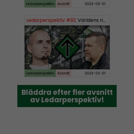
Ledarperspektiv
Avsnitt
2023-03-01
Ledarperspektiv #92:
Världens rikaste, vinster i välfärden och nazistiska lekfarbröder
Ledarperspektiv
Avsnitt
2023-02-01
Bläddra efter fler avsnitt
Bläddra efter fler avsnitt
av Ledarperspektiv!
av Ledarperspektiv!