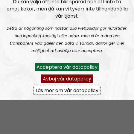
Du kan välja att inte blir spårad och att inte ta
Kom gärna med tips på innehåll; ideologiska
emot kakor, men då kan vi tyvärr inte tillhandahålla
funderingar och/eller personliga frågor till Lindberg.
vår tjänst.
ledarperspektiv@nordiskradio.se
.
Detta är någonting som nästan alla webbsidor gör nuförtiden
Prenumerera på Ledarperspektiv med
RSS
och ingenting konstigt eller udda, men vi är måna om
transparens vad gäller den data vi samlar, därför ger vi er
RSS:
https://nordiskradio.se/?format=mp3-
möjlighet att avböja eller acceptera.
rss&show=ledarperspektiv
Acceptera vår datapolicy
Ledarperspektiv #96:
Based eller woke? Cancel-kultur, vänsterextremister och lite terror
Avböj vår datapolicy
Läs mer om vår datapolicy
Ledarperspektiv
Avsnitt
2023-05-31