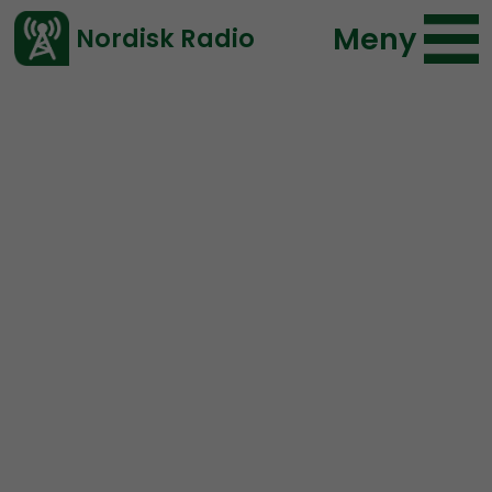
Meny
Nordisk Radio
Vårt senaste avsnitt!
Avsnitt
Ledarperspektiv
Nordisk Radio
2020-01-22 22:00
Ladda ned ⇓
</> embed
Ledarperspektiv #57:
Nationell