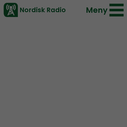
Meny
Nordisk Radio
Vårt senaste avsnitt!
Urklipp
Ledarperspektiv
Nordisk Radio
115 lyssningar
2020-02-06 23:05
Ladda ned ⇓
</> embed
Varför behövs nationell