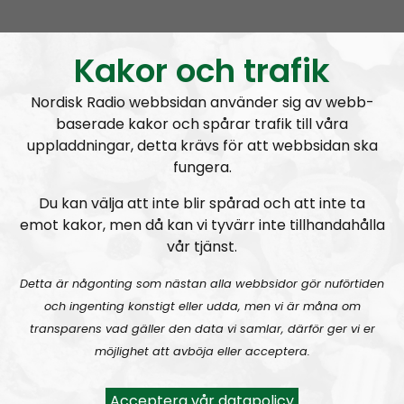
Ledarperspektiv #95:
Äta myror?! Livsmedel – inflation och produktion
Kakor och trafik
Nordisk Radio webbsidan använder sig av webb-
baserade kakor och spårar trafik till våra
uppladdningar, detta krävs för att webbsidan ska
fungera.
Ledarperspektiv
Avsnitt
2023-04-26
Du kan välja att inte blir spårad och att inte ta
emot kakor, men då kan vi tyvärr inte tillhandahålla
Själsliga Golems
vår tjänst.
Detta är någonting som nästan alla webbsidor gör nuförtiden
och ingenting konstigt eller udda, men vi är måna om
transparens vad gäller den data vi samlar, därför ger vi er
möjlighet att avböja eller acceptera.
A
00:00
00:00
u
Ledarperspektiv
Urklipp
369
Acceptera vår datapolicy
d