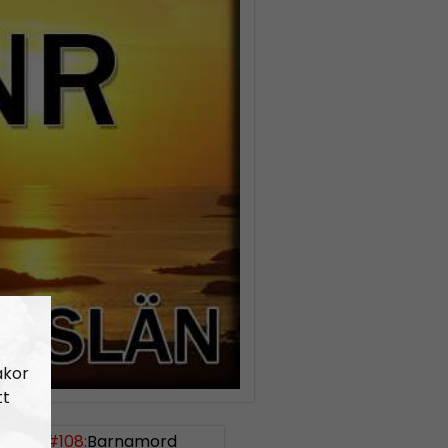
akor
tt
uslän #108:
Barnamord