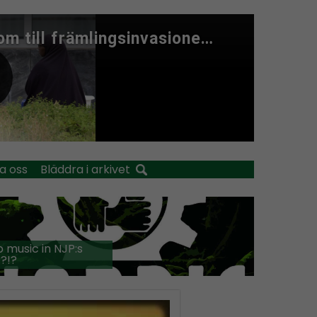
a oss
Bläddra i arkivet
 music in NJP:s
?!?