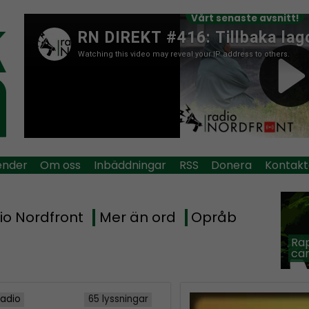
Vårt senaste avsnitt!
ender
Om oss
Inbäddningar
RSS
Donera
Kontakt
io Nordfront
Mer än ord
Opråb
Rap
car
Radio
65 lyssningar