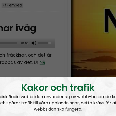
</> embed
ar iväg
U
01:06
s
h fräckisar, och det är
e
drabbas av det. Ur
NR
U
p
/
Kakor och trafik
D
o
disk Radio webbsidan använder sig av webb-baserade k
w
ch spårar trafik till våra uppladdningar, detta krävs för a
n
webbsidan ska fungera.
A
Kaosregeringens sandlådenivå
NR Boh