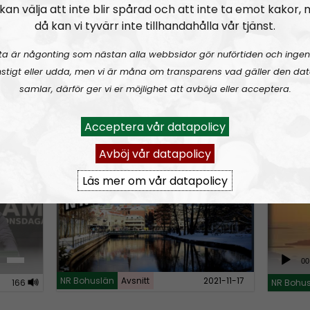
kan välja att inte blir spårad och att inte ta emot kakor,
r
då kan vi tyvärr inte tillhandahålla vår tjänst.
r
o
ta är någonting som nästan alla webbsidor gör nuförtiden och ingen
w
stigt eller udda, men vi är måna om transparens vad gäller den dat
samlar, därför ger vi er möjlighet att avböja eller acceptera.
A
k
U
00:00
00:00
u
s
e
21-12-08
NR Bohu
NR Bohuslän
Urklipp
54
d
Acceptera vår datapolicy
e
y
i
U
s
Avböj vår datapolicy
stian
NR Bohuslän #107:
En röd hummer
En hin
o
p
t
Lisebe
P
/
Läs mer om vår datapolicy
o
l
D
i
a
o
n
y
w
c
e
n
A
00
r
r
A
u
NR Bohuslän
Avsnitt
2021-11-17
r
166
NR Bohu
e
d
r
a
i