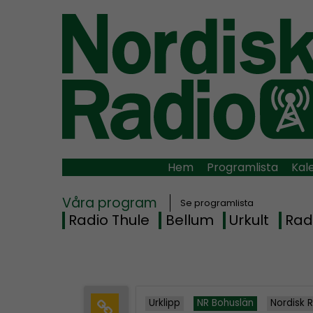
Hem
Programlista
Kal
Våra program
Se programlista
Radio Thule
Bellum
Urkult
Rad
Urklipp
NR Bohuslän
Nordisk 