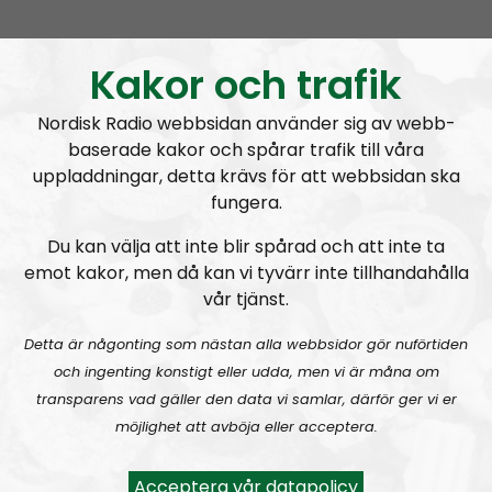
Ledarperspektiv #95:
Äta myror?! Livsmedel – inflation och produktion
Kakor och trafik
Nordisk Radio webbsidan använder sig av webb-
baserade kakor och spårar trafik till våra
uppladdningar, detta krävs för att webbsidan ska
fungera.
Ledarperspektiv
Avsnitt
2023-04-26
Du kan välja att inte blir spårad och att inte ta
emot kakor, men då kan vi tyvärr inte tillhandahålla
Själsliga Golems
vår tjänst.
Detta är någonting som nästan alla webbsidor gör nuförtiden
och ingenting konstigt eller udda, men vi är måna om
transparens vad gäller den data vi samlar, därför ger vi er
möjlighet att avböja eller acceptera.
A
00:00
00:00
u
Ledarperspektiv
Urklipp
369
Acceptera vår datapolicy
d