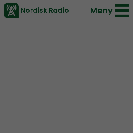
Meny
Nordisk Radio
Vårt senaste avsnitt!
Urklipp
Ledarperspektiv
Nordisk Radio
89 lyssningar
2019-11-27 21:40
Ladda ned ⇓
</> embed
TEASER: