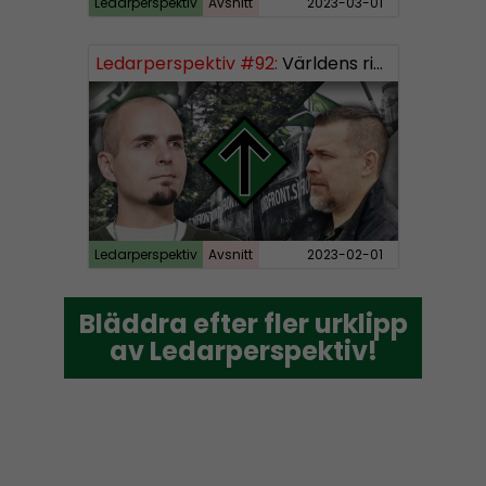
Ledarperspektiv
Avsnitt
2023-03-01
Ledarperspektiv #92:
Världens rikaste, vinster i välfärden och nazistiska lekfarbröder
Ledarperspektiv
Avsnitt
2023-02-01
Bläddra efter fler urklipp
Bläddra efter fler urklipp
av Ledarperspektiv!
av Ledarperspektiv!