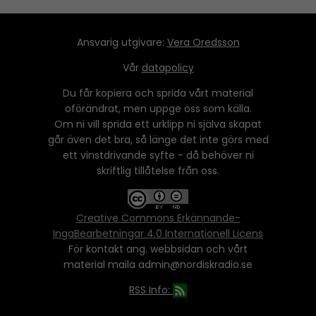
Ansvarig utgivare:
Vera Oredsson
Vår
datapolicy
Du får kopiera och sprida vårt material
oförändrat, men uppge oss som källa.
Om ni vill sprida ett urklipp ni själva skapat
går även det bra, så länge det inte görs med
ett vinstdrivande syfte - då behöver ni
skriftlig tillåtelse från oss.
Creative Commons Erkännande-
IngaBearbetningar 4.0 Internationell Licens
För kontakt ang. webbsidan och vårt
material maila admin@nordiskradio.se
RSS Info: