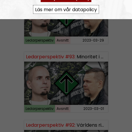
l
Läs mer om vår datapolicy
a
y
e
r
Ledarperspektiv
Avsnitt
2023-03-29
Ledarperspektiv #93:
Minoritet i vårt eget land och den största, bästa och vackraste organisationen
Ledarperspektiv
Avsnitt
2023-03-01
Ledarperspektiv #92:
Världens rikaste, vinster i välfärden och nazistiska lekfarbröder