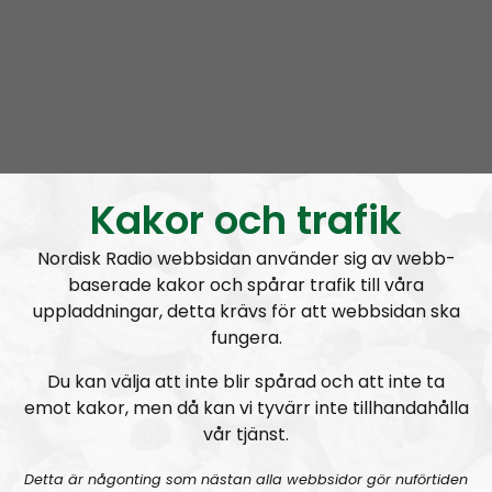
NR Bohuslän tar en paus
Kakor och trafik
Elin Reinhardt
Blogginlägg
2021-12-08
Nordisk Radio webbsidan använder sig av webb-
baserade kakor och spårar trafik till våra
Kaosregeringens sandlådenivå
uppladdningar, detta krävs för att webbsidan ska
fungera.
Du kan välja att inte blir spårad och att inte ta
emot kakor, men då kan vi tyvärr inte tillhandahålla
vår tjänst.
A
00:00
00:00
u
Detta är någonting som nästan alla webbsidor gör nuförtiden
NR Bohuslän
Urklipp
54