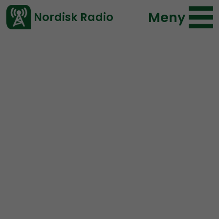
Meny
Nordisk Radio
Vårt senaste avsnitt!
Urklipp
NR Bohuslän
Nordisk Radio
222 lyssningar
2019-08-16 00:29
Ladda ned ⇓
</> embed
Svensk smiskade upp
knivfrämlingar i Ytterby