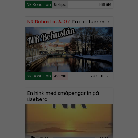
NR Bohuslän
Urklipp
166
d
i
NR Bohuslän #107:
En röd hummer
o
P
l
a
y
e
r
NR Bohuslän
Avsnitt
2021-11-17
En hink med småpengar in på
Liseberg
A