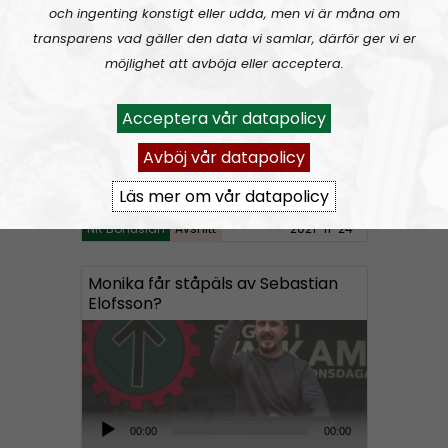
d
och ingenting konstigt eller udda, men vi är måna om
i
transparens vad gäller den data vi samlar, därför ger vi er
NR Bohuslän #108:
Barnamord
o
möjlighet att avböja eller acceptera.
P
l
Acceptera vår datapolicy
a
y
Avböj vår datapolicy
e
Läs mer om vår datapolicy
r
NR Bohuslän
Avsnitt
2021-11-24
Monika får ståpäls av Sebastian
Elofsson?
A
00:00
00:00
u