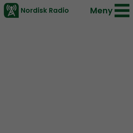
Meny
Nordisk Radio
Vårt senaste avsnitt!
Urklipp
NR Extra
Nordisk Radio
3011 lyssningar
2020-01-24 01:54
Ladda ned ⇓
</> embed
Surkål i Karlavagnen –
hela samtalet