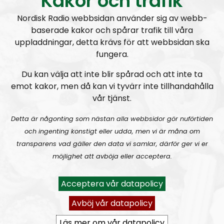
Kakor och trafik
r
Nordisk Radio webbsidan använder sig av webb-
NR Extra
Avsnitt
2023-03-19
baserade kakor och spårar trafik till våra
uppladdningar, detta krävs för att webbsidan ska
Radiodokumentären
fungera.
Nordendagarna 2021 – ett utdrag
Du kan välja att inte blir spårad och att inte ta
emot kakor, men då kan vi tyvärr inte tillhandahålla
vår tjänst.
A
Detta är någonting som nästan alla webbsidor gör nuförtiden
00:00
00:00
u
och ingenting konstigt eller udda, men vi är måna om
NR Extra
Urklipp
104
d
transparens vad gäller den data vi samlar, därför ger vi er
i
möjlighet att avböja eller acceptera.
NR EXTRA:
Nordendagarna 2021
o
P
Acceptera vår datapolicy
l
Avböj vår datapolicy
a
y
Läs mer om vår datapolicy