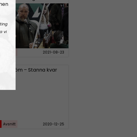
 men
ting
a vi
Avsnitt
2021-08-23
 Pihlström – Stanna kvar
Avsnitt
2020-12-25