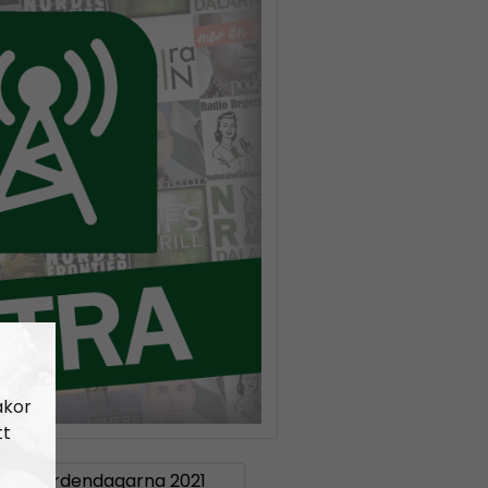
akor
tt
RA:
Nordendagarna 2021