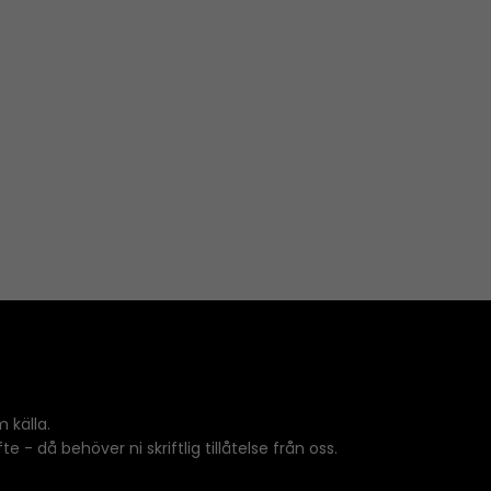
 källa.
 - då behöver ni skriftlig tillåtelse från oss.