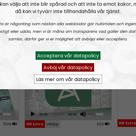
kan välja att inte blir spårad och att inte ta emot kakor,
w
då kan vi tyvärr inte tillhandahålla vår tjänst.
n
ta är någonting som nästan alla webbsidor gör nuförtiden och ingen
A
stigt eller udda, men vi är måna om transparens vad gäller den dat
r
samlar, därför ger vi er möjlighet att avböja eller acceptera.
r
o
NR Extra
Avsnitt
2023-03-19
NR Extra
1043
Acceptera vår datapolicy
w
Avböj vår datapolicy
k
Folkhögskola gömmer illegala
Henrik
invandrare – rektorn
e
Läs mer om vår datapolicy
konfronteras
y
s
t
o
A
U
00:00
00:00
u
i
s
NR Extra
1539
NR Extra
Urklipp
603
d
e
n
i
U
c