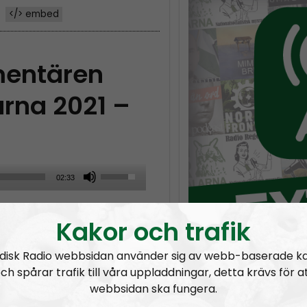
</> embed
entären
rna 2021 –
U
02:33
s
rna 2021
e
Kakor och trafik
U
p
disk Radio webbsidan använder sig av webb-baserade k
/
ch spårar trafik till våra uppladdningar, detta krävs för a
webbsidan ska fungera.
D
de tal
Nyhetssnack #1: Om snippa-domen
NR EXT
o