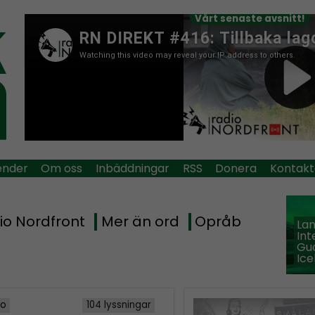
Vårt senaste avsnitt!
ender
Om oss
Inbäddningar
RSS
Donera
Kontakt
io Nordfront
Mer än ord
Opråb
La
Int
Guð
Ice
io
104 lyssningar