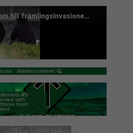
a oss
Bläddra i arkivet
ndsmenn #5-
erview with
finnur from
land