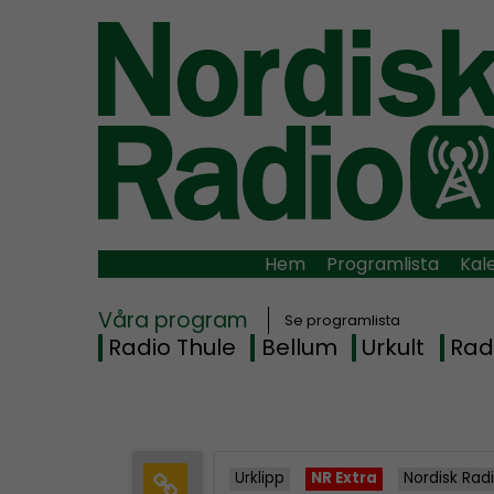
Hem
Programlista
Kal
Våra program
Se programlista
Radio Thule
Bellum
Urkult
Rad
Urklipp
NR Extra
Nordisk Rad