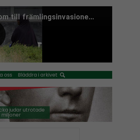
a oss
Bläddra i arkivet
cka judar utrotade
 miljoner