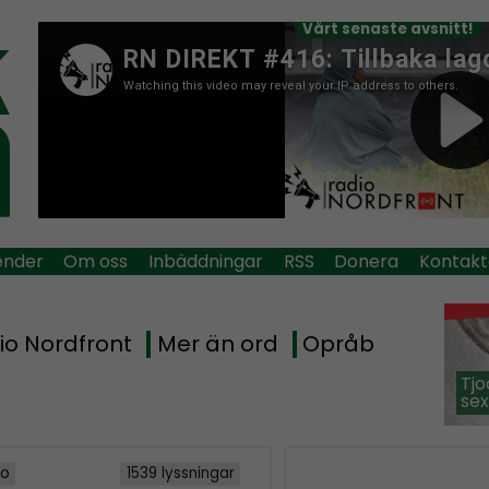
Vårt senaste avsnitt!
ender
Om oss
Inbäddningar
RSS
Donera
Kontakt
io Nordfront
Mer än ord
Opråb
Tjo
sex
io
1539 lyssningar