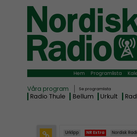
Hem
Programlista
Kal
Våra program
Se programlista
Radio Thule
Bellum
Urkult
Rad
Urklipp
NR Extra
Nordisk Rad