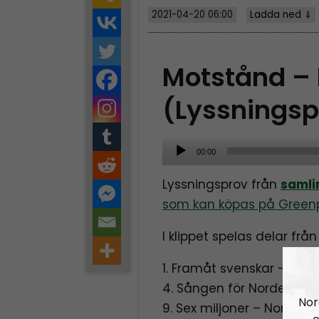
2021-04-20 06:00
Ladda ned ⇓
Motstånd –
(Lyssningsp
A
00:00
u
Lyssningsprov från
samli
d
som kan köpas på Greenp
i
o
I klippet spelas delar frå
P
l
1. Framåt svenskar – Bär
a
4. Sången för Norden – H
Nor
y
9. Sex miljoner – Nordic 