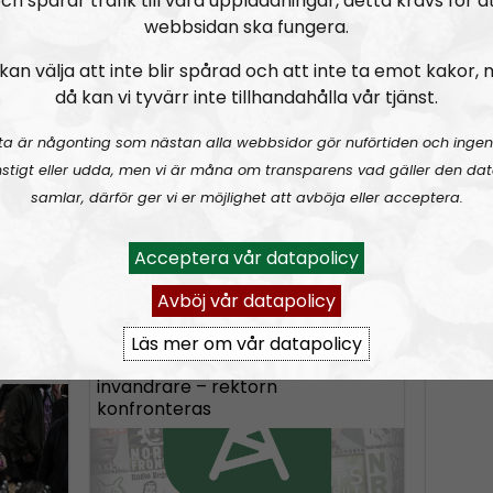
ch spårar trafik till våra uppladdningar, detta krävs för a
n
tefan Viljehammar
webbsidan ska fungera.
A
kan välja att inte blir spårad och att inte ta emot kakor,
r
då kan vi tyvärr inte tillhandahålla vår tjänst.
r
de tal
Nyhetssnack #1: Om snippa-domen
Radio
Norden
o
ta är någonting som nästan alla webbsidor gör nuförtiden och ingen
w
stigt eller udda, men vi är måna om transparens vad gäller den dat
k
samlar, därför ger vi er möjlighet att avböja eller acceptera.
e
Acceptera vår datapolicy
y
A
00
u
s
Avböj vår datapolicy
NR Extra
Avsnitt
2023-03-19
1044
NR Extra
d
t
i
Läs mer om vår datapolicy
o
021
Folkhögskola gömmer illegala
Henrik
o
i
invandrare – rektorn
P
konfronteras
n
l
c
a
r
y