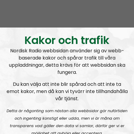
Elin Reinhardt
Blogginlägg
2021-12-08
Kakor och trafik
Kaosregeringens sandlådenivå
Nordisk Radio webbsidan använder sig av webb-
baserade kakor och spårar trafik till våra
uppladdningar, detta krävs för att webbsidan ska
fungera.
A
Du kan välja att inte blir spårad och att inte ta
00:00
00:00
u
emot kakor, men då kan vi tyvärr inte tillhandahålla
NR Bohuslän
Urklipp
54
d
vår tjänst.
i
NR Bohuslän #108:
Barnamord
o
Detta är någonting som nästan alla webbsidor gör nuförtiden
P
och ingenting konstigt eller udda, men vi är måna om
l
transparens vad gäller den data vi samlar, därför ger vi er
a
möjlighet att avböja eller acceptera.