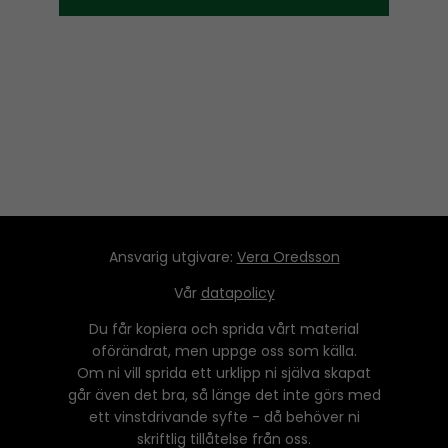
l
a
y
e
r
Ansvarig utgivare:
Vera Oredsson
Vår
datapolicy
Du får kopiera och sprida vårt material
oförändrat, men uppge oss som källa.
Om ni vill sprida ett urklipp ni själva skapat
går även det bra, så länge det inte görs med
ett vinstdrivande syfte - då behöver ni
skriftlig tillåtelse från oss.