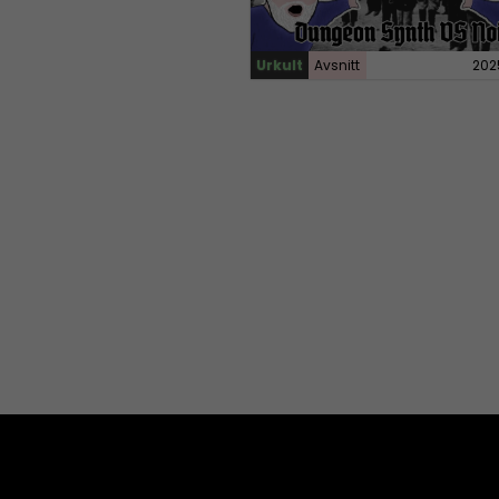
Urkult
Avsnitt
202