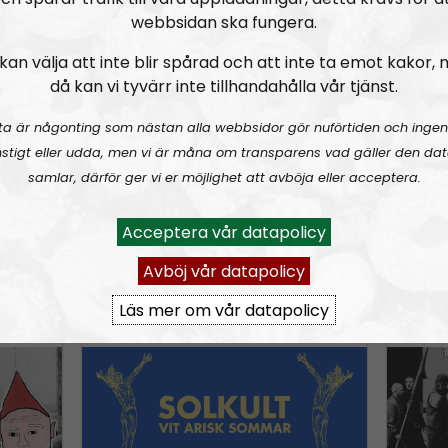
webbsidan ska fungera.
w
n
kan välja att inte blir spårad och att inte ta emot kakor,
A
då kan vi tyvärr inte tillhandahålla vår tjänst.
URKULT #25 ft. Fredrik Vejdeland:
Hail and kill – en hyllning till Manowar
URKULT #24:
Hata mer – känga ner: en hyllning till Jocke Karlsson
URKULT
r
ta är någonting som nästan alla webbsidor gör nuförtiden och ingen
r
stigt eller udda, men vi är måna om transparens vad gäller den dat
o
samlar, därför ger vi er möjlighet att avböja eller acceptera.
w
k
Acceptera vår datapolicy
e
Avböj vår datapolicy
6-05-22
Urkult
Avsnitt
2025-12-31
Urkult
y
s
Läs mer om vår datapolicy
 Noise
URKULT #21:
Vit arisk sommar
URKULT
t
o
i
n
c