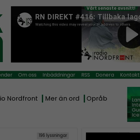
Vårt senaste avsnitt!
ender
Om oss
Inbäddningar
RSS
Donera
Kontakt
io Nordfront
Mer än ord
Opråb
La
Int
Guð
Ice
196 lyssningar