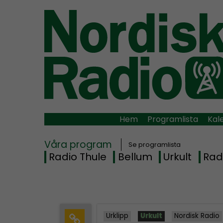
Hem
Programlista
Kal
Våra program
Se programlista
Radio Thule
Bellum
Urkult
Rad
Urklipp
Urkult
Nordisk Radio