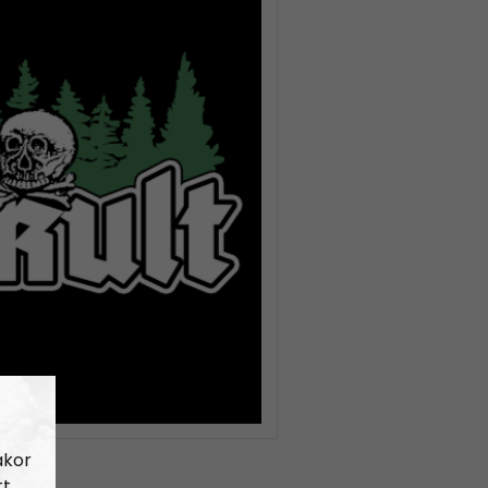
akor
tt