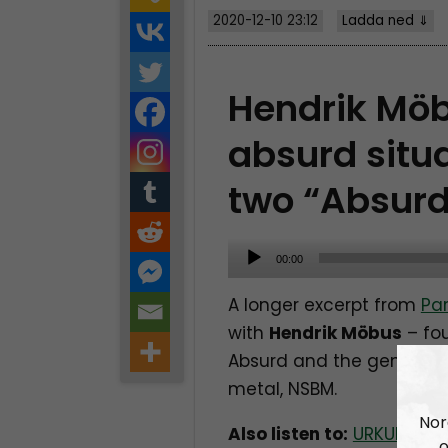
2020-12-10 23:12
Ladda ned ⇓
Hendrik Möb
absurd situa
two “Absurd
A
00:00
u
A longer excerpt from
Par
d
with
Hendrik Möbus
– fo
i
Absurd and the genre Nati
o
metal, NSBM.
P
l
Nor
Also listen to:
URKULT SPE
o
a