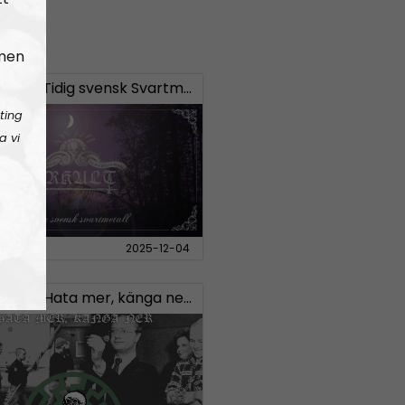
 men
 #23:
Tidig svensk Svartmetall
ting
a vi
Avsnitt
2025-12-04
 #20:
Hata mer, känga ner – Svensk “vit makt”-musik