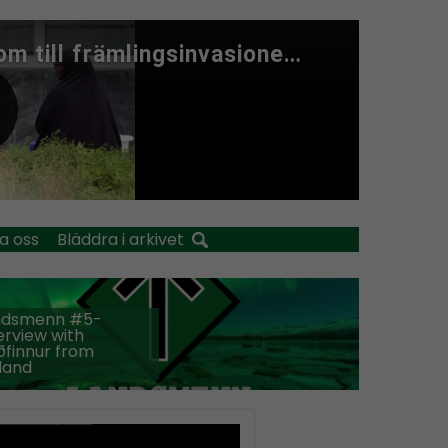
a oss
Bläddra i arkivet
ndsmenn #5-
erview with
finnur from
land