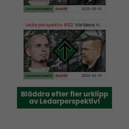
Ledarperspektiv
Avsnitt
2023-03-01
Ledarperspektiv #92:
Världens rikaste, vinster i välfärden och nazistiska lekfarbröder
Ledarperspektiv
Avsnitt
2023-02-01
Bläddra efter fler urklipp
Bläddra efter fler urklipp
av Ledarperspektiv!
av Ledarperspektiv!