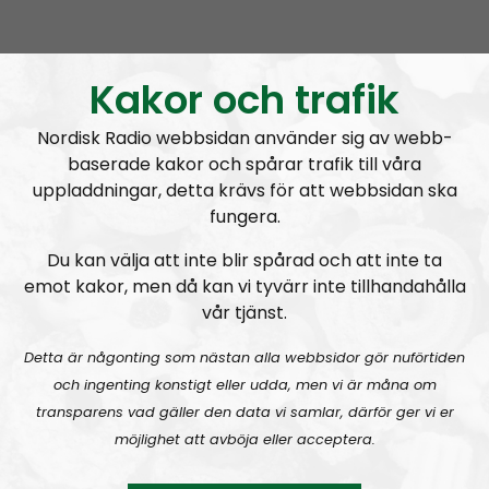
Ledarperspektiv #95:
Äta myror?! Livsmedel – inflation och produktion
Kakor och trafik
Nordisk Radio webbsidan använder sig av webb-
baserade kakor och spårar trafik till våra
uppladdningar, detta krävs för att webbsidan ska
fungera.
Ledarperspektiv
Avsnitt
2023-04-26
Du kan välja att inte blir spårad och att inte ta
emot kakor, men då kan vi tyvärr inte tillhandahålla
Själsliga Golems
vår tjänst.
Detta är någonting som nästan alla webbsidor gör nuförtiden
och ingenting konstigt eller udda, men vi är måna om
transparens vad gäller den data vi samlar, därför ger vi er
möjlighet att avböja eller acceptera.
A
00:00
00:00
u