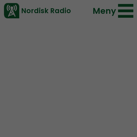
Meny
Nordisk Radio
Vårt senaste avsnitt!
Urklipp
Ledarperspektiv
Nordisk Radio
142 lyssningar
2020-05-27 20:14
Ladda ned ⇓
</> embed
Det behövs en