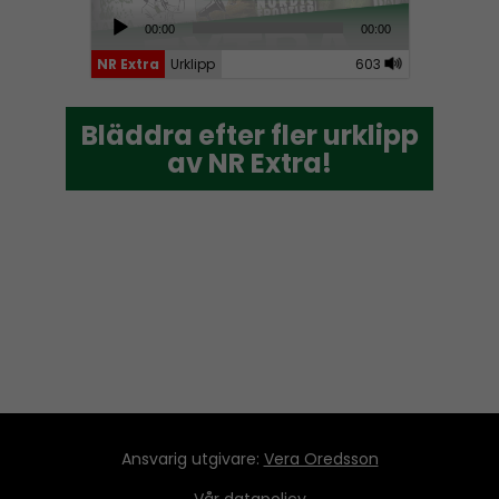
e
A
00:00
00:00
r
u
NR Extra
Urklipp
603
d
i
Bläddra efter fler urklipp
Bläddra efter fler urklipp
o
av NR Extra!
av NR Extra!
P
l
a
y
e
r
Ansvarig utgivare:
Vera Oredsson
Vår
datapolicy