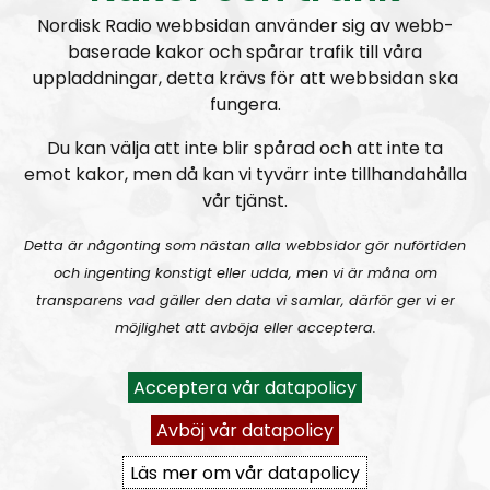
NR Extra
Avsnitt
2023-03-19
Nordisk Radio webbsidan använder sig av webb-
baserade kakor och spårar trafik till våra
uppladdningar, detta krävs för att webbsidan ska
Radiodokumentären
Nordendagarna 2021 – ett utdrag
fungera.
Du kan välja att inte blir spårad och att inte ta
emot kakor, men då kan vi tyvärr inte tillhandahålla
vår tjänst.
A
00:00
00:00
Detta är någonting som nästan alla webbsidor gör nuförtiden
u
och ingenting konstigt eller udda, men vi är måna om
NR Extra
Urklipp
105
d
transparens vad gäller den data vi samlar, därför ger vi er
i
möjlighet att avböja eller acceptera.
NR EXTRA:
Nordendagarna 2021
o
P
Acceptera vår datapolicy
l
a
Avböj vår datapolicy
y
Läs mer om vår datapolicy
e