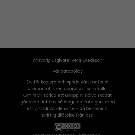
y
e
r
Ansvarig utgivare:
Vera Oredsson
Vår
datapolicy
Du får kopiera och sprida vårt material
oförändrat, men uppge oss som källa.
Om ni vill sprida ett urklipp ni själva skapat
går även det bra, så länge det inte görs med
ett vinstdrivande syfte - då behöver ni
skriftlig tillåtelse från oss.