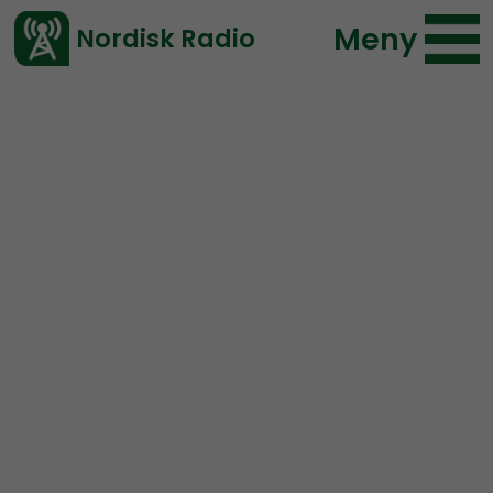
Meny
Nordisk Radio
Vårt senaste avsnitt!
Avsnitt
NR Extra
Nordisk Radio
2018-03-17 18:00
Ladda ned ⇓
</> embed
URKLIPP: Vera Oredsson
kandiderar till riksdagen