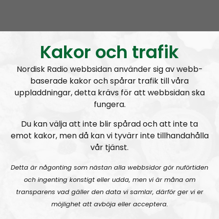
u
NR Extra
Urklipp
1043
d
i
Nyhetssnack #1: Om snippa-domen
o
Kakor och trafik
P
l
Nordisk Radio webbsidan använder sig av webb-
a
baserade kakor och spårar trafik till våra
y
uppladdningar, detta krävs för att webbsidan ska
e
fungera.
r
Du kan välja att inte blir spårad och att inte ta
NR Extra
Avsnitt
2023-03-19
emot kakor, men då kan vi tyvärr inte tillhandahålla
vår tjänst.
Radiodokumentären
Nordendagarna 2021 – ett utdrag
Detta är någonting som nästan alla webbsidor gör nuförtiden
och ingenting konstigt eller udda, men vi är måna om
transparens vad gäller den data vi samlar, därför ger vi er
möjlighet att avböja eller acceptera.
A