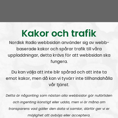
A
00:00
00:00
u
NR Extra
Urklipp
1044
d
i
Kakor och trafik
Nyhetssnack #1: Om snippa-domen
o
P
Nordisk Radio webbsidan använder sig av webb-
l
baserade kakor och spårar trafik till våra
a
uppladdningar, detta krävs för att webbsidan ska
y
fungera.
e
r
Du kan välja att inte blir spårad och att inte ta
NR Extra
Avsnitt
2023-03-19
emot kakor, men då kan vi tyvärr inte tillhandahålla
vår tjänst.
Radiodokumentären
Detta är någonting som nästan alla webbsidor gör nuförtiden
Nordendagarna 2021 – ett utdrag
och ingenting konstigt eller udda, men vi är måna om
transparens vad gäller den data vi samlar, därför ger vi er
möjlighet att avböja eller acceptera.