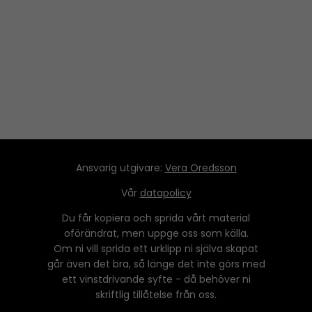
a
y
e
r
Ansvarig utgivare:
Vera Oredsson
Vår
datapolicy
Du får kopiera och sprida vårt material
oförändrat, men uppge oss som källa.
Om ni vill sprida ett urklipp ni själva skapat
går även det bra, så länge det inte görs med
ett vinstdrivande syfte - då behöver ni
skriftlig tillåtelse från oss.