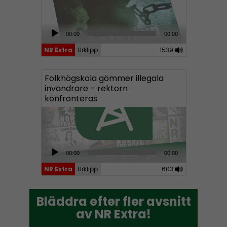
A
00:00
00:00
u
NR Extra
Urklipp
1539
d
i
Folkhögskola gömmer illegala
o
invandrare – rektorn
P
konfronteras
l
a
y
e
A
00:00
00:00
r
u
NR Extra
Urklipp
603
d
i
Bläddra efter fler avsnitt
Bläddra efter fler avsnitt
o
av NR Extra!
av NR Extra!
P
l