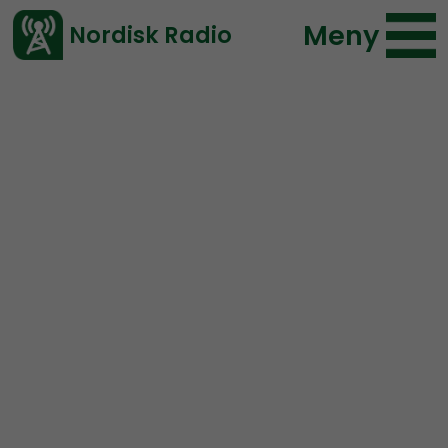
Meny
Nordisk Radio
Vårt senaste avsnitt!
Avsnitt
NR Extra
Nordisk Radio
2018-04-16 18:00
Ladda ned ⇓
</> embed
URKLIPP: “I grund och
botten håller de flesta