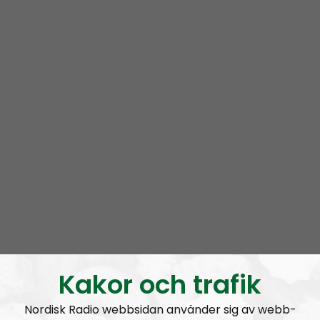
Radio Nordfront gillar åsikt- och yttrandefrihet.
Därför bjuder vi titt som tätt in gäster av alla det slag,
alltifrån sympatiskt inställda personer till
meningsmotståndare.
Epost:
radionordfront@nordiskradio.se
simon.holmqvist@nordfront.se
martin.saxlind@nordfront.se
Prenumerera på Radio Nordfront med
RSS
RSS:
https://nordiskradio.se/?format=mp3-
rss&show=radio-nordfront
Kakor och trafik
Nordisk Radio webbsidan använder sig av webb-
RN DIREKT#416:
Tillbaka lagom till främlingsinvasionen