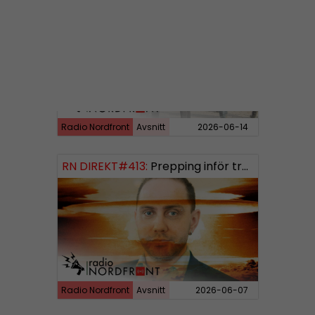
RN DIREKT#414:
Almedalen och Hübinettes fall
Radio Nordfront
Avsnitt
2026-06-14
RN DIREKT#413:
Prepping inför tredje världskriget
Radio Nordfront
Avsnitt
2026-06-07