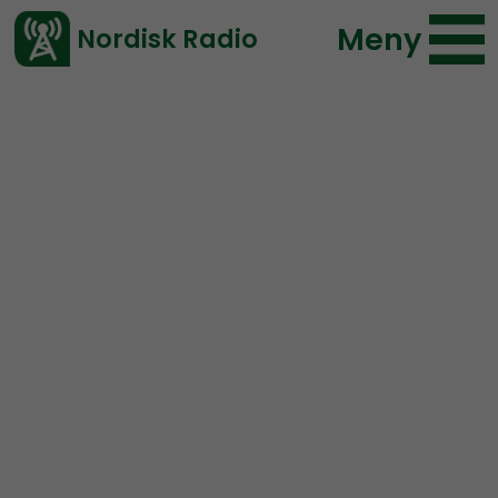
Meny
Nordisk Radio
Vårt senaste avsnitt!
Avsnitt
Radio Nordfront
Nordisk Radio
2017-02-12 18:00
Ladda ned ⇓
</> embed
RN DIREKT#20: Aktionen i
Göteborg, Stefan Löfven