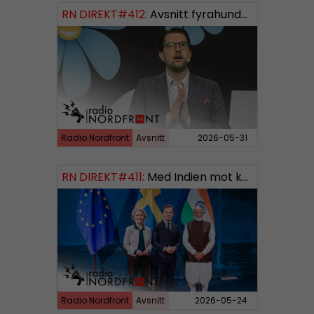
RN DIREKT#412:
Avsnitt fyrahundratolv SWISH: 0700738064
Radio Nordfront
Avsnitt
2026-05-31
RN DIREKT#411:
Med Indien mot kosmos SWISH: 0700738064
Radio Nordfront
Avsnitt
2026-05-24