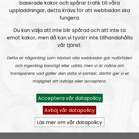
baserade kakor och spårar trafik till våra
uppladdningar, detta krävs för att webbsidan ska
fungera.
Du kan välja att inte blir spårad och att inte ta
emot kakor, men då kan vi tyvärr inte tillhandahålla
vår tjänst.
Radio Nordfront
Avsnitt
2026-08-02
Detta är någonting som nästan alla webbsidor gör nuförtiden
och ingenting konstigt eller udda, men vi är måna om
RN DIREKT#415:
Sommarlov och prepping
SW
transparens vad gäller den data vi samlar, därför ger vi er
möjlighet att avböja eller acceptera.
Acceptera vår datapolicy
Avböj vår datapolicy
Läs mer om vår datapolicy
Radio Nordfront
Avsnitt
2026-06-29