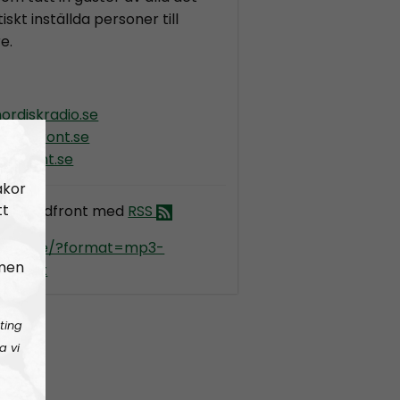
iskt inställda personer till
e.
ordiskradio.se
nordfront.se
rdfront.se
akor
tt
dio Nordfront med
RSS
kradio.se/?format=mp3-
 men
dfront
ting
a vi