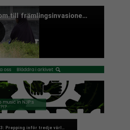
a oss
Bläddra i arkivet
 music in NJP:s
?!?