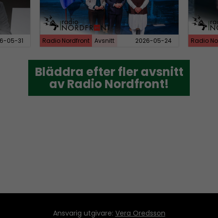
6-05-31
Radio Nordfront
Avsnitt
2026-05-24
Radio No
Bläddra efter fler avsnitt
Bläddra efter fler avsnitt
av Radio Nordfront!
av Radio Nordfront!
Ansvarig utgivare:
Vera Oredsson