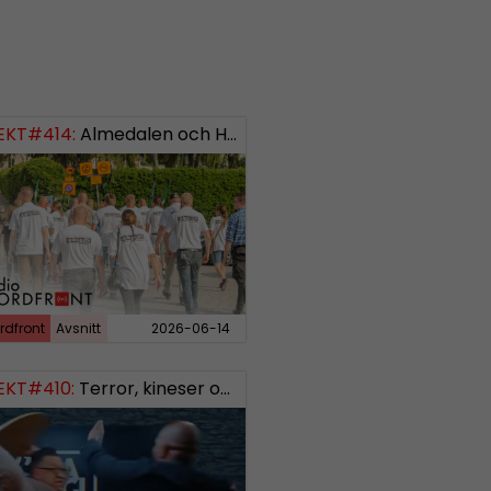
EKT#414:
ISH: 0738958452
Almedalen och Hübinettes fall
rdfront
Avsnitt
2026-06-14
EKT#410:
Terror, kineser och AI SWISH: 0700738064