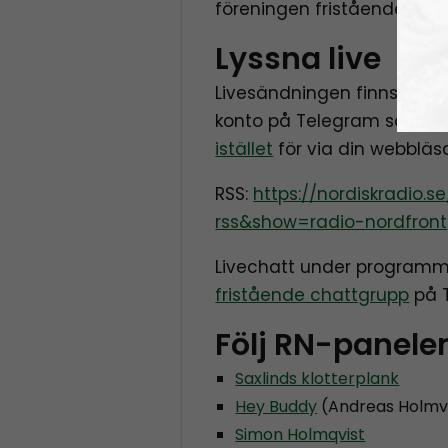
föreningen fristående före
Lyssna live
Livesändningen finns även
konto på Telegram så kan 
istället
för via din webbläs
RSS:
https://nordiskradio
rss&show=radio-nordfront
Livechatt under programm
fristående chattgrupp
på 
Följ RN-panele
Saxlinds klotterplank
Hey Buddy
(Andreas Holmv
Simon Holmqvist