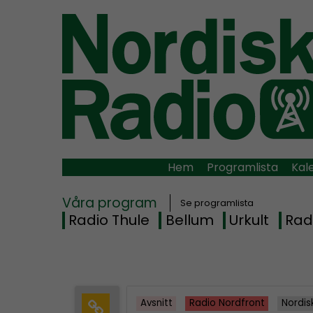
Hem
Programlista
Kal
Våra program
Se programlista
Radio Thule
Bellum
Urkult
Rad
Avsnitt
Radio Nordfront
Nordis