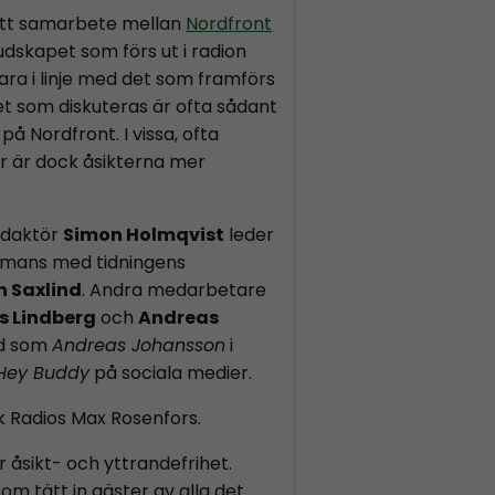
ett samarbete mellan
Nordfront
Budskapet som förs ut i radion
ara i linje med det som framförs
et som diskuteras är ofta sådant
på Nordfront. I vissa, ofta
or är dock åsikterna mer
edaktör
Simon Holmqvist
leder
mans med tidningens
n Saxlind
. Andra medarbetare
s Lindberg
och
Andreas
nd som
Andreas Johansson
i
Hey Buddy
på sociala medier.
k Radios Max Rosenfors.
r åsikt- och yttrandefrihet.
 som tätt in gäster av alla det