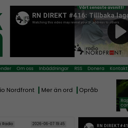
Vårt senaste avsnitt!
ender
Om oss
Inbäddningar
RSS
Donera
Kontakt
io Nordfront
Mer än ord
Opråb
Rap
car
k Radio
2026-06-07 19:45