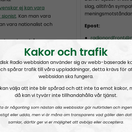
slag, alltifrån sympat
venskar ej kan vara
meningsmotståndar
 sionist
. Kan man vara
n vara nationalist och
Epost:
radionordfront@n
och veckans fråga.
simon.holmqvist@
Kakor och trafik
dfront
martin.saxlind@no
disk Radio webbsidan använder sig av webb-baserade k
 Nordfront / Box 52 / 77222
ch spårar trafik till våra uppladdningar, detta krävs för a
Prenumerera på Ra
ont” och eventuellt
webbsidan ska fungera.
uvertet.
RSS:
https://nordis
kan välja att inte blir spårad och att inte ta emot kakor,
rss&show=radio-nor
s till plånböckerna som
då kan vi tyvärr inte tillhandahålla vår tjänst.
era
ta är någonting som nästan alla webbsidor gör nuförtiden och ingen
oraliska stöd genom
stigt eller udda, men vi är måna om transparens vad gäller den dat
och handla
samlar, därför ger vi er möjlighet att avböja eller acceptera.
dock sker genom ett från