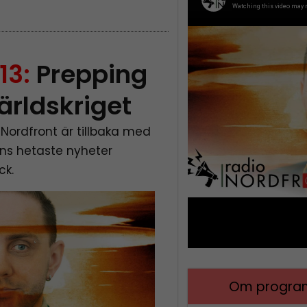
13:
Prepping
världskriget
Nordfront är tillbaka med
ans hetaste nyheter
ck.
Om program