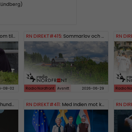
 Lindberg)
ngsinvasionen
RN DIREKT#415:
Sommarlov och prepping
SWISH: 0738958452
RN DIR
SW
6-08-02
Radio Nordfront
Avsnitt
2026-06-29
Radio No
: 0700738064
RN DIREKT#411:
Med Indien mot kosmos SWISH: 0700738064
RN DIR