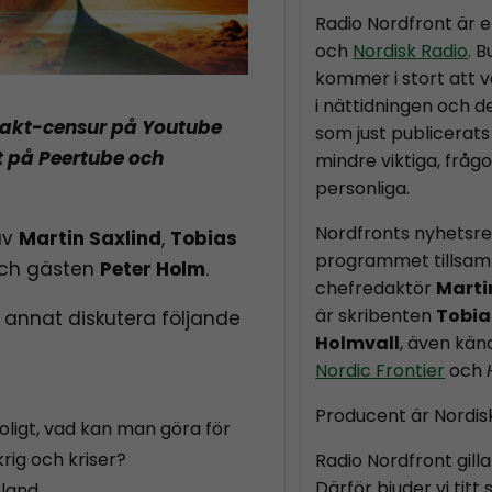
Radio Nordfront är 
och
Nordisk Radio
. 
kommer i stort att v
i nättidningen och d
makt-censur på Youtube
som just publicerats 
t på Peertube och
mindre viktiga, fråg
personliga.
Nordfronts nyhetsr
av
Martin Saxlind
,
Tobias
programmet tillsam
ch gästen
Peter Holm
.
chefredaktör
Marti
är skribenten
Tobia
 annat diskutera följande
Holmvall
, även kä
Nordic Frontier
och
Producent är Nordis
oligt, vad kan man göra för
krig och kriser?
Radio Nordfront gilla
Därför bjuder vi titt
nland.