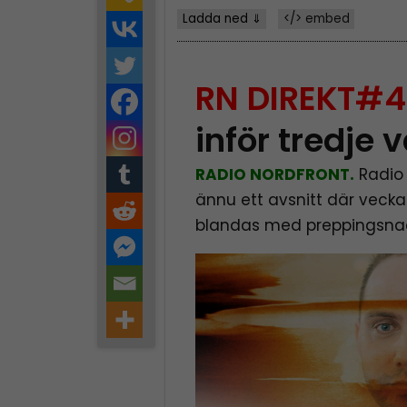
Ladda ned ⇓
</> embed
RN DIREKT#4
inför tredje 
RADIO NORDFRONT.
Radio 
ännu ett avsnitt där veck
blandas med preppingsna