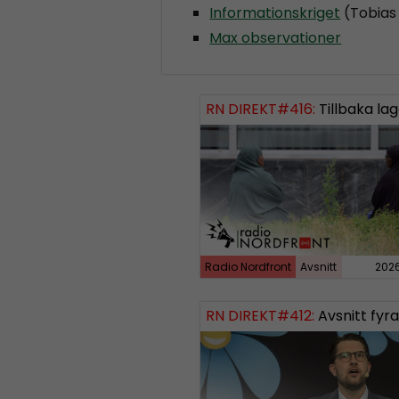
Informationskriget
(Tobias
Max observationer
RN DIREKT#416:
Tillbaka lagom till främli
Radio Nordfront
Avsnitt
202
RN DIREKT#412:
Avsnitt fyrahundratolv SWISH