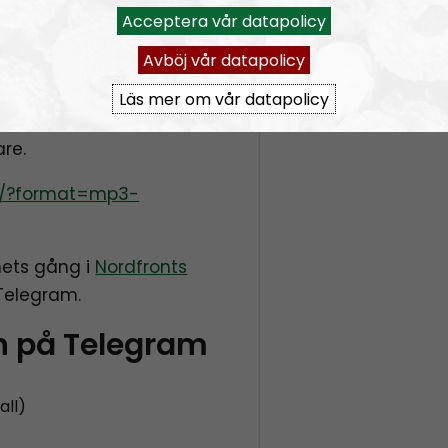
tag.
Acceptera vår datapolicy
Avböj vår datapolicy
 på Telegram. Har du ett
Läs mer om vår datapolicy
du testa att
lyssna där
are.
.se/?format=mp3-
ets gång i
Nordfronts
Telegram.
n på Telegram
all)