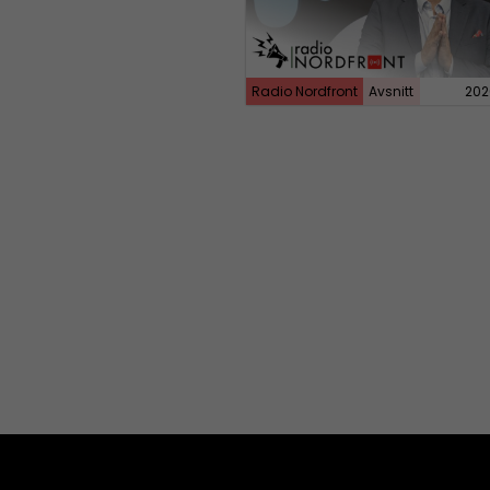
Radio Nordfront
Avsnitt
202