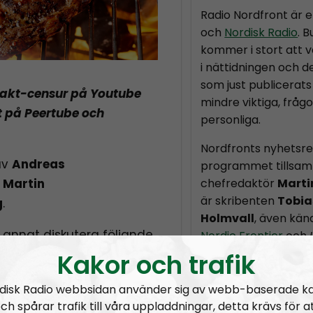
Radio Nordfront är 
och
Nordisk Radio
. 
kommer i stort att v
i nättidningen och d
som just publicerats 
makt-censur på Youtube
mindre viktiga, fråg
t på Peertube och
personliga.
Nordfronts nyhetsr
av
Andreas
programmet tillsam
,
Martin
chefredaktör
Marti
är skribenten
Tobia
g
.
Holmvall
, även kä
 annat diskutera följande
Nordic Frontier
och
Kakor och trafik
Producent är Nordis
ned
disk Radio webbsidan använder sig av webb-baserade k
Radio Nordfront gilla
 Reform UK och Restore
ch spårar trafik till våra uppladdningar, detta krävs för a
Därför bjuder vi titt