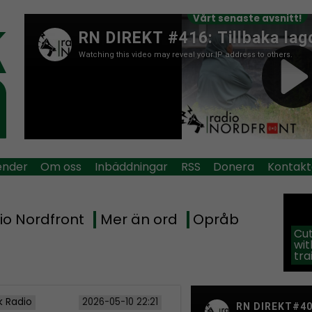
Vårt senaste avsnitt!
ender
Om oss
Inbäddningar
RSS
Donera
Kontakt
io Nordfront
Mer än ord
Opråb
Cut
wit
tra
k Radio
2026-05-10 22:21