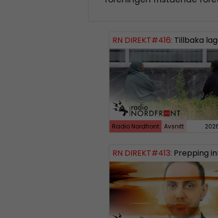
RN DIREKT#416:
Tillbaka lagom till främli
Radio Nordfront
Avsnitt
202
RN DIREKT#413:
Prepping inför tredje vä