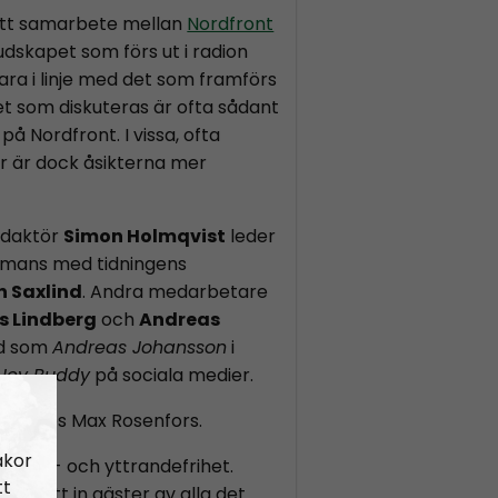
ett samarbete mellan
Nordfront
Budskapet som förs ut i radion
ara i linje med det som framförs
et som diskuteras är ofta sådant
på Nordfront. I vissa, ofta
or är dock åsikterna mer
edaktör
Simon Holmqvist
leder
mans med tidningens
n Saxlind
. Andra medarbetare
s Lindberg
och
Andreas
nd som
Andreas Johansson
i
Hey Buddy
på sociala medier.
k Radios Max Rosenfors.
akor
r åsikt- och yttrandefrihet.
tt
 som tätt in gäster av alla det