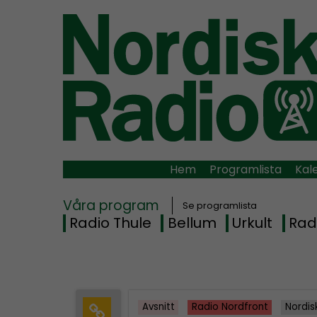
Hem
Programlista
Kal
Våra program
Se programlista
Radio Thule
Bellum
Urkult
Rad
Avsnitt
Radio Nordfront
Nordis