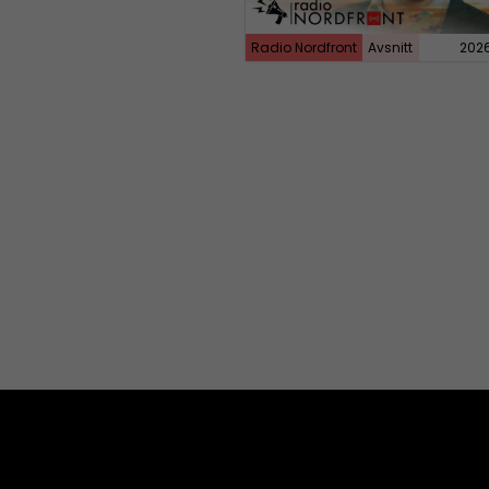
Radio Nordfront
Avsnitt
202