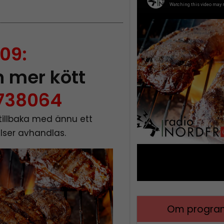
09:
 mer kött
738064
tillbaka med ännu ett
lser avhandlas.
Om program