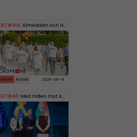
EKT#414:
ISH: 0738958452
Almedalen och Hübinettes fall
rdfront
Avsnitt
2026-06-14
EKT#411:
Med Indien mot kosmos SWISH: 0700738064