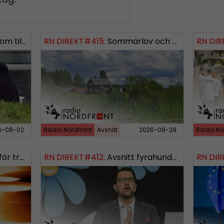
ngsinvasionen
RN DIREKT#415:
Sommarlov och prepping
SWISH: 0738958452
RN DIR
SW
6-08-02
Radio Nordfront
Avsnitt
2026-06-29
Radio No
rldskriget
RN DIREKT#412:
Avsnitt fyrahundratolv SWISH: 0700738064
RN DIR