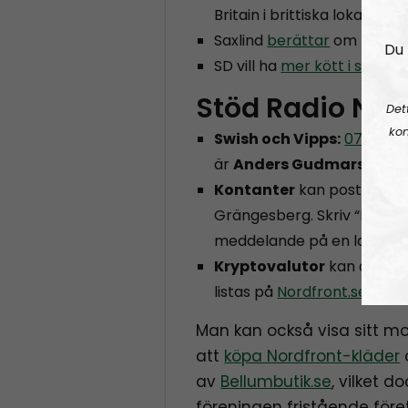
Britain i brittiska lokalval
Saxlind
berättar
om första
Du 
SD vill ha
mer kött i skolan
Stöd Radio Nor
Det
kon
Swish och Vipps:
070073
är
Anders Gudmarsson
Kontanter
kan postas till
Grängesberg. Skriv “Nordfr
meddelande på en lapp i k
Kryptovalutor
kan donera
listas på
Nordfront.se/don
Man kan också visa sitt m
att
köpa Nordfront-kläder
av
Bellumbutik.se
, vilket 
föreningen fristående före