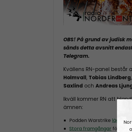
OBS! På grund av judisk 
sänds detta avsnitt endas
Telegram.
Kvällens RN-panel består 
Holmvall
,
Tobias Lindberg
Saxlind
och
Andreas Ljun
Ikväll kommer RN att bland
ämnen:
Podden Warstrike
lägger 
Nor
Stora framgångar
för både
o