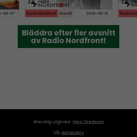
6-06-07
Radio Nordfront
Avsnitt
2026-05-31
Radio No
Bläddra efter fler avsnitt
Bläddra efter fler avsnitt
av Radio Nordfront!
av Radio Nordfront!
Ansvarig utgivare:
Vera Oredsson
Vår
datapolicy