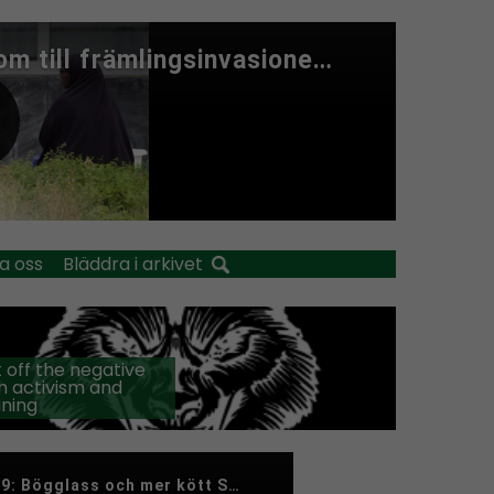
a oss
Bläddra i arkivet
 off the negative
h activism and
ining