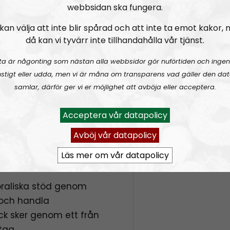
webbsidan ska fungera.
slag, alltifrån sympat
 maj – samt
Veckans fråga
meningsmotståndar
kan välja att inte blir spårad och att inte ta emot kakor,
då kan vi tyvärr inte tillhandahålla vår tjänst.
Epost:
dfront
ta är någonting som nästan alla webbsidor gör nuförtiden och ingen
radionordfront@n
stigt eller udda, men vi är måna om transparens vad gäller den dat
8064
– betalningsmottagare
simon.holmqvist@
samlar, därför ger vi er möjlighet att avböja eller acceptera.
martin.saxlind@no
 Nordfront / Box 52 / 77222
Acceptera vår datapolicy
Prenumerera på Ra
ont” och eventuellt
Avböj vår datapolicy
uvertet.
RSS:
https://nordis
s till plånböckerna som
Läs mer om vår datapolicy
rss&show=radio-nor
era
oraliska stöd genom
och handla
dock sker genom ett från
tag.