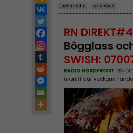
Ladda ned ⇓
</> embed
RN DIREKT#4
Bögglass och
SWISH: 0700
RADIO NORDFRONT.
RN är 
avsnitt där veckans hände