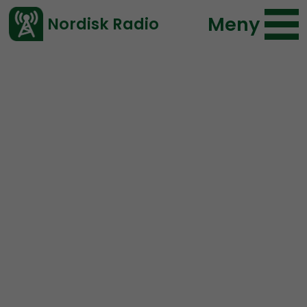
Meny
Nordisk Radio
Vårt senaste avsnitt!
Avsnitt
Radio Nordfront
Nordisk Radio
2017-01-31 18:00
Ladda ned ⇓
</> embed
RN DIREKT#18:
Föreningen Cui bono,