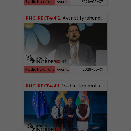
Radio Nordfront
Avsnitt
2026-06-07
RN DIREKT#412:
Avsnitt fyrahundratolv SWISH: 0700738064
Radio Nordfront
Avsnitt
2026-05-31
RN DIREKT#411:
Med Indien mot kosmos SWISH: 0700738064