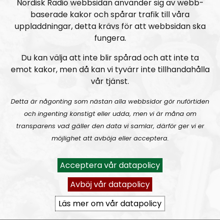
Nordisk Radio webbsidan använder sig av webb-
RN DIREKT#416:
Tillbaka lagom till främlingsinvasionen
baserade kakor och spårar trafik till våra
uppladdningar, detta krävs för att webbsidan ska
fungera.
Du kan välja att inte blir spårad och att inte ta
emot kakor, men då kan vi tyvärr inte tillhandahålla
vår tjänst.
Radio Nordfront
Avsnitt
2026-08-02
Detta är någonting som nästan alla webbsidor gör nuförtiden
och ingenting konstigt eller udda, men vi är måna om
transparens vad gäller den data vi samlar, därför ger vi er
RN DIREKT#415:
Sommarlov och prepping
SW
möjlighet att avböja eller acceptera.
Acceptera vår datapolicy
Avböj vår datapolicy
Läs mer om vår datapolicy
Radio Nordfront
Avsnitt
2026-06-29