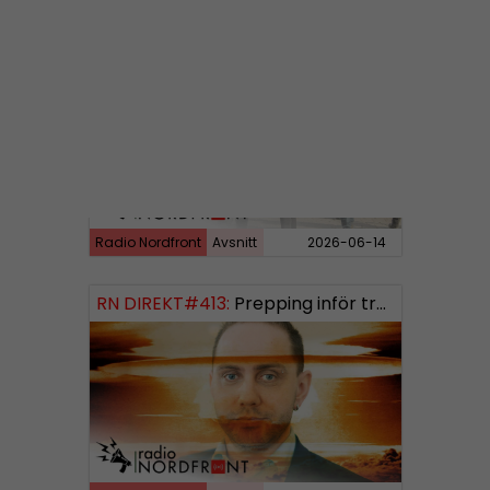
RN DIREKT#414:
Almedalen och Hübinettes fall
Radio Nordfront
Avsnitt
2026-06-14
RN DIREKT#413:
Prepping inför tredje världskriget