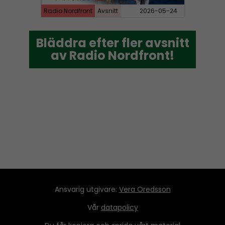
Radio Nordfront
Avsnitt
2026-05-24
Bläddra efter fler avsnitt
Bläddra efter fler avsnitt
av Radio Nordfront!
av Radio Nordfront!
Ansvarig utgivare:
Vera Oredsson
Vår
datapolicy