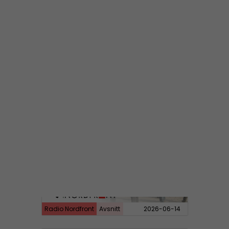
Radio Nordfront
Avsnitt
2026-06-29
RN DIREKT#414:
Almedalen och Hübinettes fall
Radio Nordfront
Avsnitt
2026-06-14