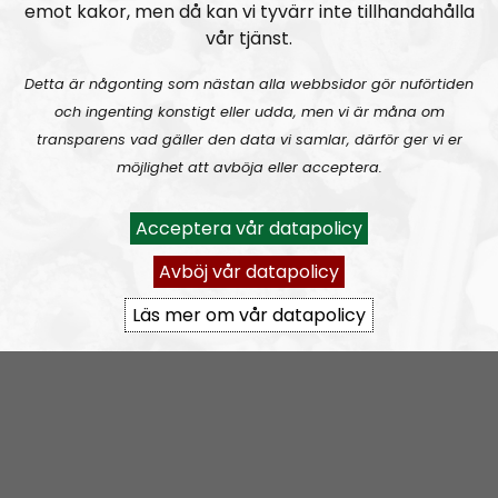
emot kakor, men då kan vi tyvärr inte tillhandahålla
viktiga, frågor är dock åsikterna mer personliga.
vår tjänst.
Nordfronts nyhetsredaktör
Simon Holmqvist
leder
Detta är någonting som nästan alla webbsidor gör nuförtiden
programmet tillsammans med tidningens
och ingenting konstigt eller udda, men vi är måna om
chefredaktör
Martin Saxlind
. Andra medarbetare
transparens vad gäller den data vi samlar, därför ger vi er
är skribenten
Tobias Lindberg
och
Andreas
möjlighet att avböja eller acceptera.
Holmvall
, även känd som
Andreas Johansson
i
Nordic Frontier
och
Hey Buddy
på sociala medier.
Acceptera vår datapolicy
Producent är Nordisk Radios Max Rosenfors.
Avböj vår datapolicy
Radio Nordfront gillar åsikt- och yttrandefrihet.
Läs mer om vår datapolicy
Därför bjuder vi titt som tätt in gäster av alla det slag,
alltifrån sympatiskt inställda personer till
meningsmotståndare.
Epost:
radionordfront@nordiskradio.se