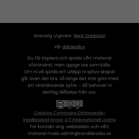
Ansvarig utgivare:
Vera Oredsson
Vår
datapolicy
Du får kopiera och sprida vårt material
oförändrat, men uppge oss som källa.
Om ni vill sprida ett urklipp ni själva skapat
går även det bra, så länge det inte görs med
ett vinstdrivande syfte - då behöver ni
skriftlig tillåtelse från oss.
Creative Commons Erkännande-
IngaBearbetningar 4.0 Internationell Licens
För kontakt ang. webbsidan och vårt
material maila admin@nordiskradio.se