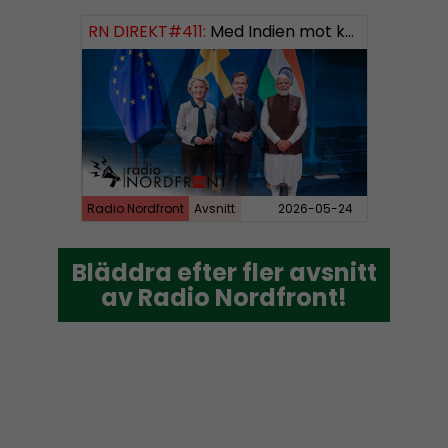
RN DIREKT#411:
Med Indien mot kosmos SWISH: 0700738064
Radio Nordfront
Avsnitt
2026-05-24
Bläddra efter fler avsnitt
Bläddra efter fler avsnitt
av Radio Nordfront!
av Radio Nordfront!