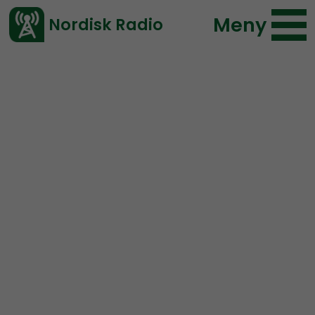
Meny
Nordisk Radio
Vårt senaste avsnitt!
Avsnitt
Radio Nordfront
Nordisk Radio
2025-10-19 18:21
Ladda ned ⇓
</> embed
RN DIREKT#384:
Gruppchatten är läckt