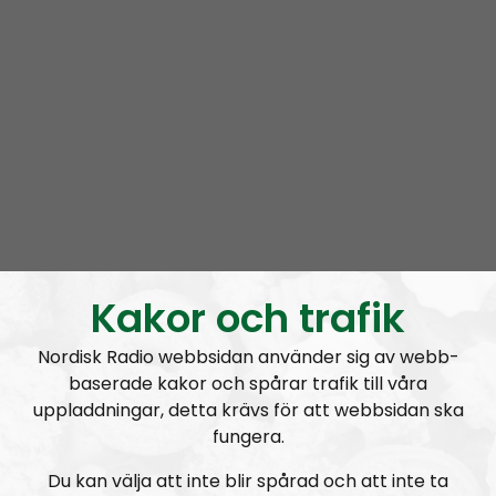
Kakor och trafik
Om programmet Radio Nordfront
Nordisk Radio webbsidan använder sig av webb-
Radio Nordfront är ett samarbete mellan
Nordfront
baserade kakor och spårar trafik till våra
och
Nordisk Radio
. Budskapet som förs ut i radion
uppladdningar, detta krävs för att webbsidan ska
kommer i stort att vara i linje med det som framförs i
fungera.
nättidningen och det som diskuteras är ofta sådant
Du kan välja att inte blir spårad och att inte ta
som just publicerats på Nordfront. I vissa, ofta mindre