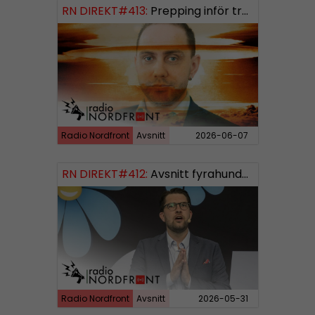
RN DIREKT#413:
Prepping inför tredje världskriget
Radio Nordfront
Avsnitt
2026-06-07
RN DIREKT#412:
Avsnitt fyrahundratolv SWISH: 0700738064
Radio Nordfront
Avsnitt
2026-05-31